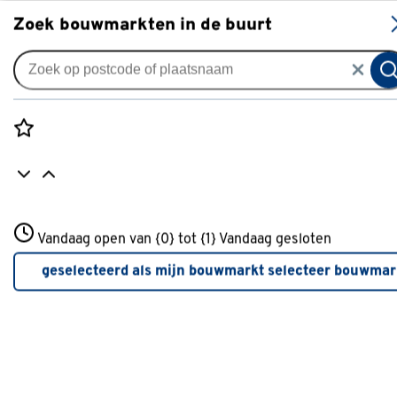
S
Zoek bouwmarkten in de buurt
bandschuurmachine
Je gekozen filters:
wis filters
Rozenstraat 3
Vandaag open van {0} tot {1}
Merk
Bosch
Vandaag gesloten
3772JH Amersfoort
Type
Bandschuurmachine
+31 01234567
geselecteerd als mijn bouwmarkt
selecteer bouwmar
Meer over deze bouwmarkt
Merk
Bosch
Bosch
(3)