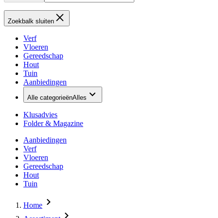
Zoekbalk sluiten
Verf
Vloeren
Gereedschap
Hout
Tuin
Aanbiedingen
Alle categorieën
Alles
Klusadvies
Folder & Magazine
Aanbiedingen
Verf
Vloeren
Gereedschap
Hout
Tuin
Home