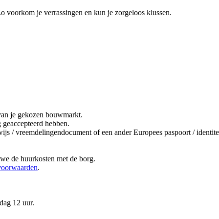
Zo voorkom je verrassingen en kun je zorgeloos klussen.
it van je gekozen bouwmarkt.
ng geaccepteerd hebben.
bewijs / vreemdelingendocument of een ander Europees paspoort / ident
 we de huurkosten met de borg.
voorwaarden
.
dag 12 uur.