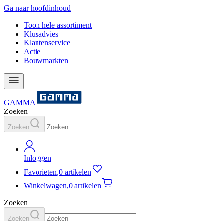
Ga naar hoofdinhoud
Toon hele assortiment
Klusadvies
Klantenservice
Actie
Bouwmarkten
GAMMA
Zoeken
Zoeken
Inloggen
Favorieten
,
0 artikelen
Winkelwagen
,
0 artikelen
Zoeken
Zoeken