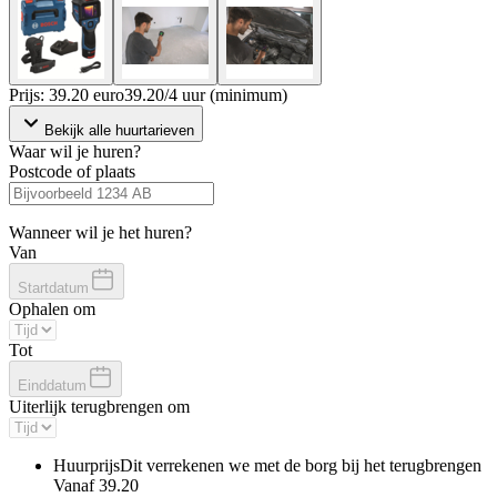
Prijs: 39.20 euro
39
.
20
/
4 uur (minimum)
Bekijk alle huurtarieven
Waar wil je huren?
Postcode of plaats
Wanneer wil je het huren?
Van
Startdatum
Ophalen om
Tot
Einddatum
Uiterlijk terugbrengen om
Huurprijs
Dit verrekenen we met de borg bij het terugbrengen
Vanaf
39.20