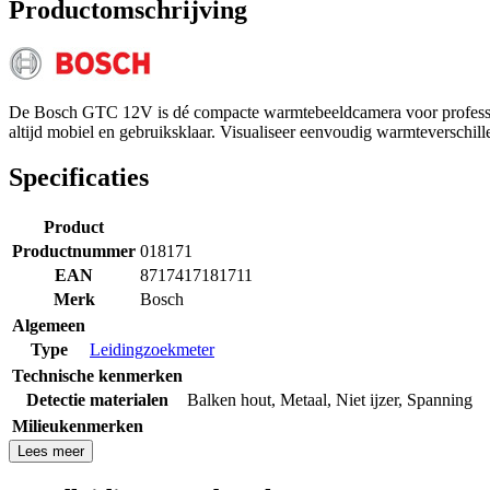
Productomschrijving
De Bosch GTC 12V is dé compacte warmtebeeldcamera voor professiona
altijd mobiel en gebruiksklaar. Visualiseer eenvoudig warmteverschil
Specificaties
Product
Productnummer
018171
EAN
8717417181711
Merk
Bosch
Algemeen
Type
Leidingzoekmeter
Technische kenmerken
Detectie materialen
Balken hout
,
Metaal
,
Niet ijzer
,
Spanning
Milieukenmerken
Lees meer