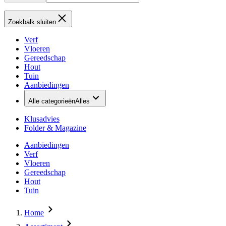
Zoekbalk sluiten
Verf
Vloeren
Gereedschap
Hout
Tuin
Aanbiedingen
Alle categorieën
Alles
Klusadvies
Folder & Magazine
Aanbiedingen
Verf
Vloeren
Gereedschap
Hout
Tuin
Home