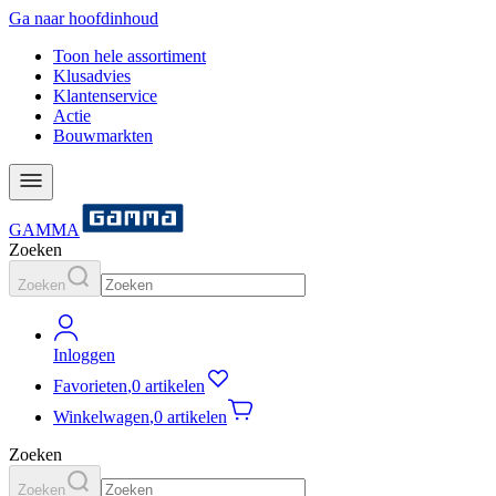
Ga naar hoofdinhoud
Toon hele assortiment
Klusadvies
Klantenservice
Actie
Bouwmarkten
GAMMA
Zoeken
Zoeken
Inloggen
Favorieten
,
0 artikelen
Winkelwagen
,
0 artikelen
Zoeken
Zoeken