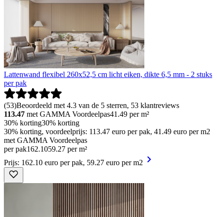
Lattenwand flexibel 260x52,5 cm licht eiken, dikte 6,5 mm - 2 stuks
per pak
(
53
)
Beoordeeld met 4.3 van de 5 sterren, 53 klantreviews
113.47
met GAMMA Voordeelpas
41.49
per m²
30% korting
30% korting
30% korting, voordeelprijs: 113.47 euro per pak, 41.49 euro per m2
met GAMMA Voordeelpas
per pak
162
.
10
59.27 per m²
Prijs: 162.10 euro per pak, 59.27 euro per m2