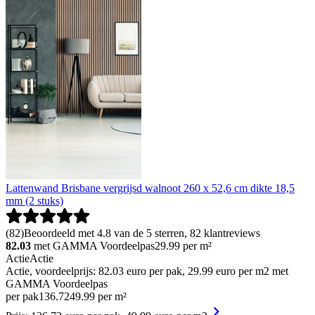
Lattenwand Brisbane vergrijsd walnoot 260 x 52,6 cm dikte 18,5
mm (2 stuks)
(
82
)
Beoordeeld met 4.8 van de 5 sterren, 82 klantreviews
82.03
met GAMMA Voordeelpas
29.99
per m²
Actie
Actie
Actie, voordeelprijs: 82.03 euro per pak, 29.99 euro per m2 met
GAMMA Voordeelpas
per pak
136
.
72
49.99 per m²