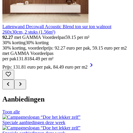
Lattenwand Decowall Acoustic Blend ton sur ton walnoot
260x30cm, 2 stuks (1.56m²)
92.27
met GAMMA Voordeelpas
59.15
per m²
30% korting
30% korting
30% korting, voordeelprijs: 92.27 euro per pak, 59.15 euro per m2
met GAMMA Voordeelpas
per pak
131
.
81
84.49 per m²
Prijs: 131.81 euro per pak, 84.49 euro per m2
Aanbiedingen
Toon alle
Speciale aanbiedingen deze week