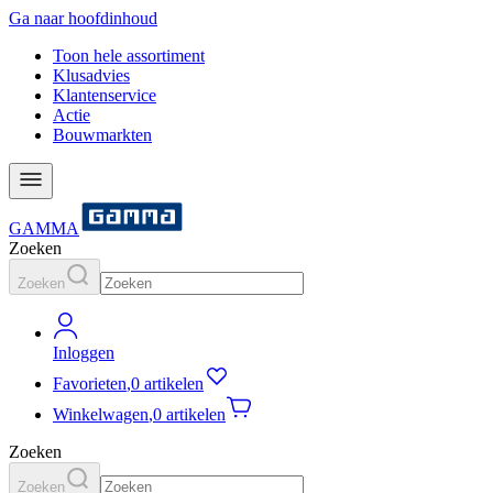
Ga naar hoofdinhoud
Toon hele assortiment
Klusadvies
Klantenservice
Actie
Bouwmarkten
GAMMA
Zoeken
Zoeken
Inloggen
Favorieten
,
0 artikelen
Winkelwagen
,
0 artikelen
Zoeken
Zoeken