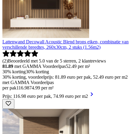
Lattenwand Decowall Acoustic Blend brons eiken, combinatie van
verschillende breedtes, 260x30cm, 2 stuks (1.56m2)
(
2
)
Beoordeeld met 5.0 van de 5 sterren, 2 klantreviews
81.89
met GAMMA Voordeelpas
52.49
per m²
30% korting
30% korting
30% korting, voordeelprijs: 81.89 euro per pak, 52.49 euro per m2
met GAMMA Voordeelpas
per pak
116
.
98
74.99 per m²
Prijs: 116.98 euro per pak, 74.99 euro per m2