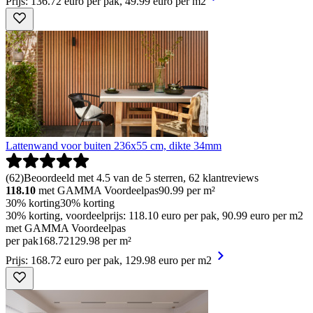
Prijs: 136.72 euro per pak, 49.99 euro per m2
Lattenwand voor buiten 236x55 cm, dikte 34mm
(
62
)
Beoordeeld met 4.5 van de 5 sterren, 62 klantreviews
118.10
met GAMMA Voordeelpas
90.99
per m²
30% korting
30% korting
30% korting, voordeelprijs: 118.10 euro per pak, 90.99 euro per m2
met GAMMA Voordeelpas
per pak
168
.
72
129.98 per m²
Prijs: 168.72 euro per pak, 129.98 euro per m2