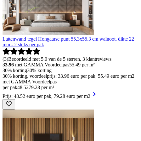
Lattenwand tegel Hongaarse punt 55,3x55,3 cm walnoot, dikte 22
mm - 2 stuks per pak
(
3
)
Beoordeeld met 5.0 van de 5 sterren, 3 klantreviews
33.96
met GAMMA Voordeelpas
55.49
per m²
30% korting
30% korting
30% korting, voordeelprijs: 33.96 euro per pak, 55.49 euro per m2
met GAMMA Voordeelpas
per pak
48
.
52
79.28 per m²
Prijs: 48.52 euro per pak, 79.28 euro per m2