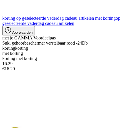
korting op geselecteerde vaderdag cadeau artikelen met korting
op
geselecteerde vaderdag cadeau artikelen
Voorwaarden
met je GAMMA Voordeelpas
Suki gehoorbeschermer verstelbaar rood -24Db
korting
korting
met korting
korting met korting
16
.
29
€16.29