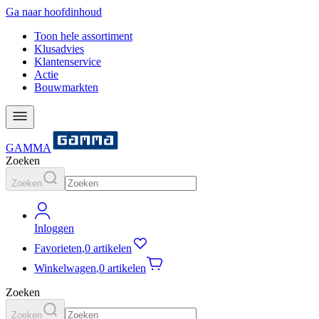
Ga naar hoofdinhoud
Toon hele assortiment
Klusadvies
Klantenservice
Actie
Bouwmarkten
GAMMA
Zoeken
Zoeken
Inloggen
Favorieten
,
0 artikelen
Winkelwagen
,
0 artikelen
Zoeken
Zoeken