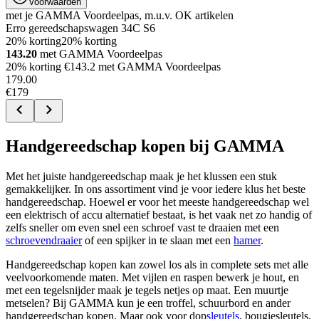
Voorwaarden
met je GAMMA Voordeelpas, m.u.v. OK artikelen
Erro gereedschapswagen 34C S6
20% korting
20% korting
143.20
met GAMMA Voordeelpas
20% korting €143.2 met GAMMA Voordeelpas
179
.
00
€179
Handgereedschap kopen bij GAMMA
Met het juiste handgereedschap maak je het klussen een stuk
gemakkelijker. In ons assortiment vind je voor iedere klus het beste
handgereedschap. Hoewel er voor het meeste handgereedschap wel
een elektrisch of accu alternatief bestaat, is het vaak net zo handig of
zelfs sneller om even snel een schroef vast te draaien met een
schroevendraaier
of een spijker in te slaan met een
hamer
.
Handgereedschap kopen kan zowel los als in complete sets met alle
veelvoorkomende maten. Met vijlen en raspen bewerk je hout, en
met een tegelsnijder maak je tegels netjes op maat. Een muurtje
metselen? Bij GAMMA kun je een troffel, schuurbord en ander
handgereedschap kopen. Maar ook voor dop
sleutels
, bougiesleutels,