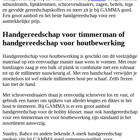
inbussleutels, lijmklemmen, schroevendraaiers, zagen, beitels, lege
en gevulde gereedschapskoffers en meer zit je bij GAMMA goed.
Een groot aanbod en het beste handgereedschap voor een
aantrekkelijke prijs.
Handgereedschap voor timmerman of
handgereedschap voor houtbewerking
Handgereedschap voor houtbewerking is geschikt om dit veelzijdige
materiaal op een eenvoudige manier naar wens te vormen. Met onze
handzagen zaag je een balk of plank in combinatie met een rolmaat
tot op de millimeter nauwkeurig af. Met een handschaaf verwijder je
moeiteloos tot wel enkele millimeters hout per schaaf. Zelfs frezen
kan met de hand.
Met schroevendraaiers draai je eenvoudig schroeven los en vast, of
gebruik een hamer om spijkers van allerlei lengtes en diktes in het
hout te timmeren. Bij GAMMA is er een groot aanbod
handgereedschap voor de hobby klusser, maar ook handgereedschap
voor een timmerman en voor houtbewerking zijn standaard in het
assortiment aanwezig.
Stanley, Bahco en andere bekende A-merk handgereedschap
merken zijn bij GAMMA goed vertegenwoordigd, voor