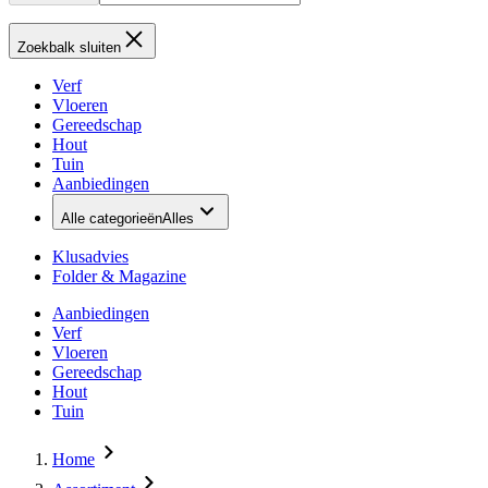
Zoekbalk sluiten
Verf
Vloeren
Gereedschap
Hout
Tuin
Aanbiedingen
Alle categorieën
Alles
Klusadvies
Folder & Magazine
Aanbiedingen
Verf
Vloeren
Gereedschap
Hout
Tuin
Home