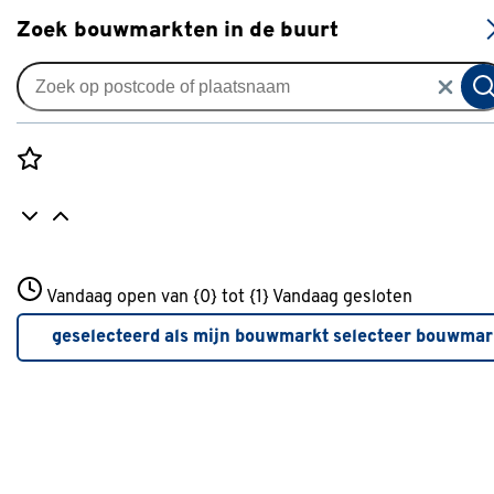
S
Zoek bouwmarkten in de buurt
Handgereedschap
Populaire filters
Rozenstraat 3
Vandaag open van {0} tot {1}
Vandaag gesloten
3772JH Amersfoort
Klauwhamer
Klauwhamer
(8)
+31 01234567
geselecteerd als mijn bouwmarkt
selecteer bouwmar
Meer over deze bouwmarkt
STANLEY
STANLEY
(13)
Tegelhamer
Tegelhamer
(5)
Moker
Moker
(5)