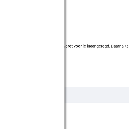
nde bouwmarkten bekijken.
d. Je betaalt online en het product wordt voor je klaar gelegd. Daarna k