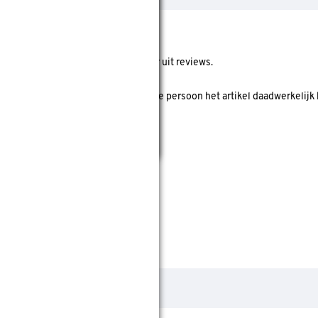
ore geeft de gemiddelde score weer uit reviews.
 koper' is? Dan is er gecheckt of deze persoon het artikel daadwerkelijk