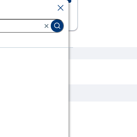
Sluiten
Sluiten
p
Hamers
Montagehamer