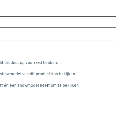
Sluiten
mer
Home
Assortiment
Gereedschap
Handgereedscha
Je gekozen filters:
aan je winkelwagen
Type
Montagehamer
it product op voorraad hebben.
 showmodel van dit product kan bekijken
n je winkelwagen:
Type
ft én een showmodel heeft om te bekijken
Type hamer
Bankhamer/gewone hamer
misgegaan...