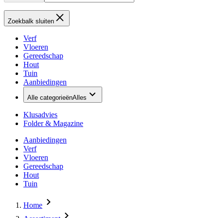
Zoekbalk sluiten
Verf
Vloeren
Gereedschap
Hout
Tuin
Aanbiedingen
Alle categorieën
Alles
Klusadvies
Folder & Magazine
Aanbiedingen
Verf
Vloeren
Gereedschap
Hout
Tuin
Home