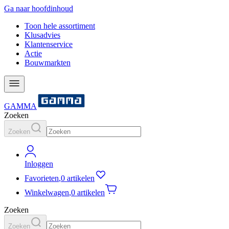
Ga naar hoofdinhoud
Toon hele assortiment
Klusadvies
Klantenservice
Actie
Bouwmarkten
GAMMA
Zoeken
Zoeken
Inloggen
Favorieten
,
0 artikelen
Winkelwagen
,
0 artikelen
Zoeken
Zoeken