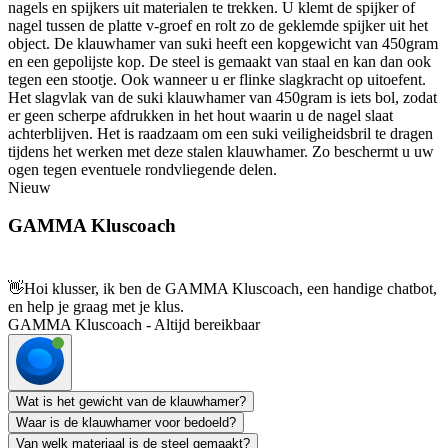
nagels en spijkers uit materialen te trekken. U klemt de spijker of
nagel tussen de platte v-groef en rolt zo de geklemde spijker uit het
object. De klauwhamer van suki heeft een kopgewicht van 450gram
en een gepolijste kop. De steel is gemaakt van staal en kan dan ook
tegen een stootje. Ook wanneer u er flinke slagkracht op uitoefent.
Het slagvlak van de suki klauwhamer van 450gram is iets bol, zodat
er geen scherpe afdrukken in het hout waarin u de nagel slaat
achterblijven. Het is raadzaam om een suki veiligheidsbril te dragen
tijdens het werken met deze stalen klauwhamer. Zo beschermt u uw
ogen tegen eventuele rondvliegende delen.
Nieuw
GAMMA Kluscoach
👋
Hoi klusser, ik ben de GAMMA Kluscoach, een handige chatbot,
en help je graag met je klus.
GAMMA Kluscoach - Altijd bereikbaar
Wat is het gewicht van de klauwhamer?
Waar is de klauwhamer voor bedoeld?
Van welk materiaal is de steel gemaakt?