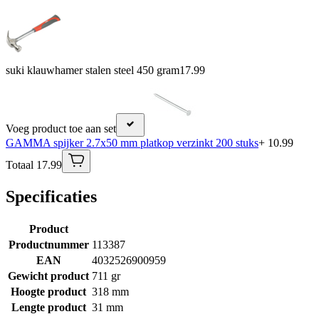
suki klauwhamer stalen steel 450 gram
17.99
Voeg product toe aan set
GAMMA spijker 2.7x50 mm platkop verzinkt 200 stuks
+ 10.99
Totaal 17.99
Specificaties
Product
Productnummer
113387
EAN
4032526900959
Gewicht product
711 gr
Hoogte product
318 mm
Lengte product
31 mm