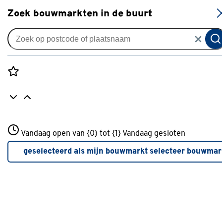
S
Zoek bouwmarkten in de buurt
Advies over Gereedschap
Rozenstraat 3
Vandaag open van {0} tot {1}
Vandaag gesloten
3772JH Amersfoort
+31 01234567
geselecteerd als mijn bouwmarkt
selecteer bouwmar
Meer over deze bouwmarkt