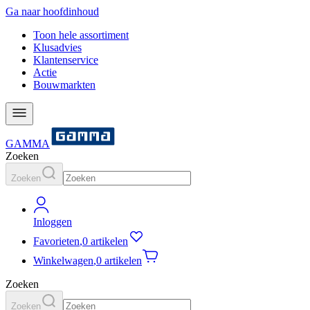
Ga naar hoofdinhoud
Toon hele assortiment
Klusadvies
Klantenservice
Actie
Bouwmarkten
GAMMA
Zoeken
Zoeken
Inloggen
Favorieten
,
0 artikelen
Winkelwagen
,
0 artikelen
Zoeken
Zoeken