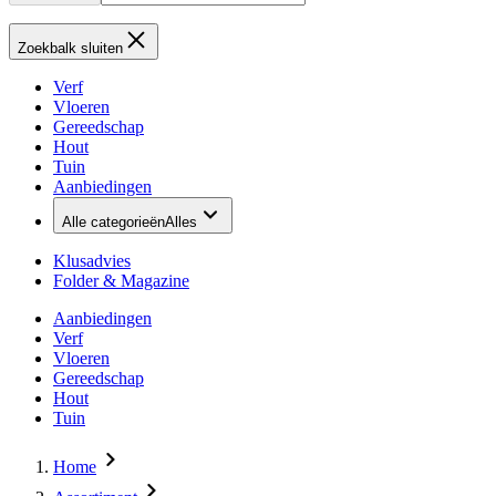
Zoekbalk sluiten
Verf
Vloeren
Gereedschap
Hout
Tuin
Aanbiedingen
Alle categorieën
Alles
Klusadvies
Folder & Magazine
Aanbiedingen
Verf
Vloeren
Gereedschap
Hout
Tuin
Home