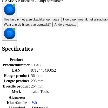
GAMMA Kluscoach - Altijd bereikbaar
Hoe knip ik het afzuigkapfilter op maat?
Hoe vaak moet ik het afzuigkapf
Waar zijn de filters van gemaakt?
Andere vraag...
Specificaties
Product
Productnummer
193498
EAN
8712448436052
Hoogte product
56 mm
Lengte product
293 mm
Breedte product
264 mm
Merk
Talen Tools
Algemeen
Kleurfamilie
Wit
Materiaal
Stof/textiel