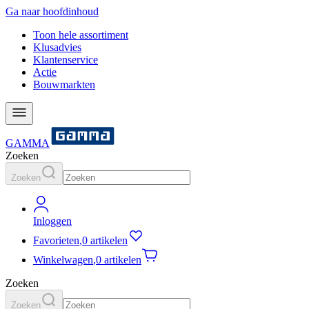
Ga naar hoofdinhoud
Toon hele assortiment
Klusadvies
Klantenservice
Actie
Bouwmarkten
GAMMA
Zoeken
Zoeken
Inloggen
Favorieten
,
0 artikelen
Winkelwagen
,
0 artikelen
Zoeken
Zoeken