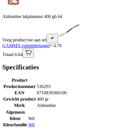
Alabastine lakplamuur 400 g
6.64
Voeg product toe aan set
GAMMA vulmiddelspatel
+ 4.79
Totaal 6.64
Specificaties
Product
Productnummer
536293
EAN
8710839366100
Gewicht product
400 gr
Merk
Alabastine
Algemeen
Kleur
Wit
Kleurfamilie
Wit