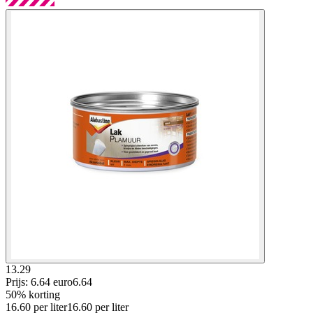
13.29
Prijs: 6.64 euro
6
.
64
50% korting
16.60
per
liter
16.60
per
liter