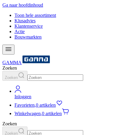
Ga naar hoofdinhoud
Toon hele assortiment
Klusadvies
Klantenservice
Actie
Bouwmarkten
GAMMA
Zoeken
Zoeken
Inloggen
Favorieten
,
0 artikelen
Winkelwagen
,
0 artikelen
Zoeken
Zoeken