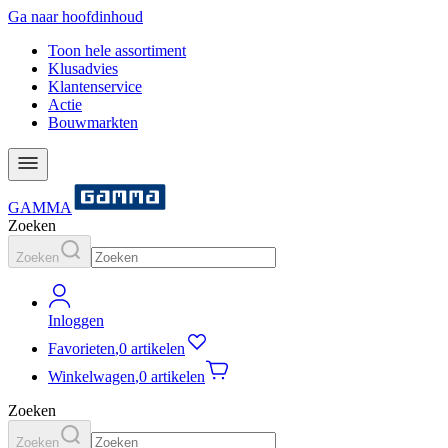
Ga naar hoofdinhoud
Toon hele assortiment
Klusadvies
Klantenservice
Actie
Bouwmarkten
GAMMA
Zoeken
Zoeken
Inloggen
Favorieten
,
0 artikelen
Winkelwagen
,
0 artikelen
Zoeken
Zoeken