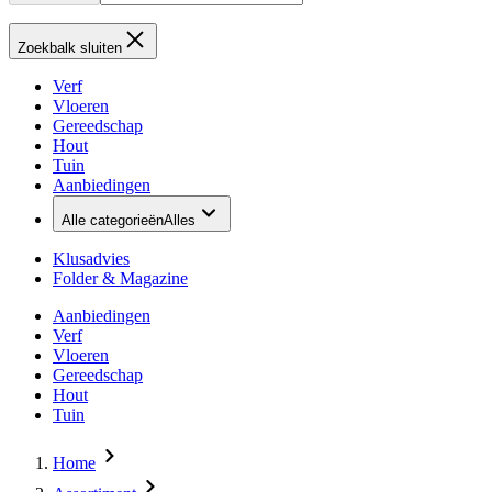
Zoekbalk sluiten
Verf
Vloeren
Gereedschap
Hout
Tuin
Aanbiedingen
Alle categorieën
Alles
Klusadvies
Folder & Magazine
Aanbiedingen
Verf
Vloeren
Gereedschap
Hout
Tuin
Home