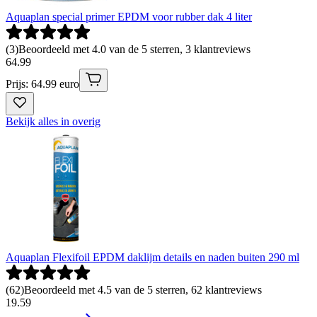
Aquaplan special primer EPDM voor rubber dak 4 liter
(
3
)
Beoordeeld met 4.0 van de 5 sterren, 3 klantreviews
64
.
99
Prijs: 64.99 euro
Bekijk alles in overig
Aquaplan Flexifoil EPDM daklijm details en naden buiten 290 ml
(
62
)
Beoordeeld met 4.5 van de 5 sterren, 62 klantreviews
19
.
59