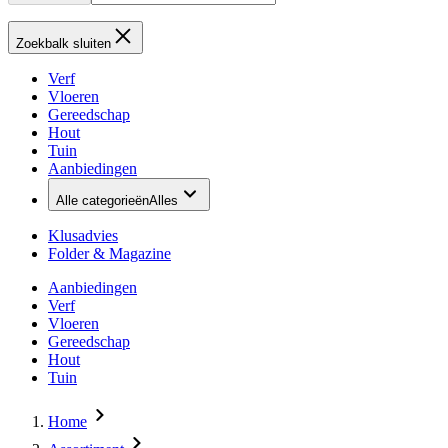
Zoekbalk sluiten
Verf
Vloeren
Gereedschap
Hout
Tuin
Aanbiedingen
Alle categorieën
Alles
Klusadvies
Folder & Magazine
Aanbiedingen
Verf
Vloeren
Gereedschap
Hout
Tuin
Home