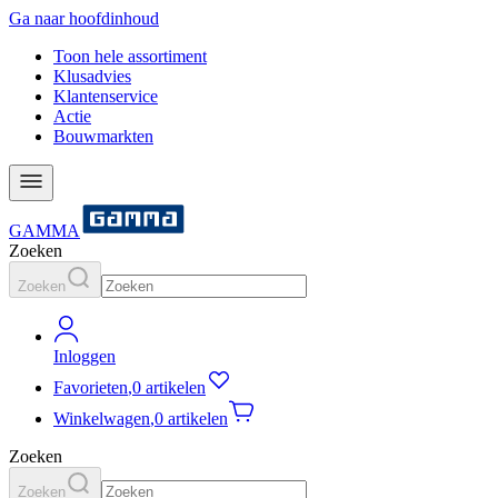
Ga naar hoofdinhoud
Toon hele assortiment
Klusadvies
Klantenservice
Actie
Bouwmarkten
GAMMA
Zoeken
Zoeken
Inloggen
Favorieten
,
0 artikelen
Winkelwagen
,
0 artikelen
Zoeken
Zoeken