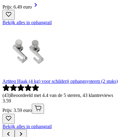
Prijs: 6.49 euro
Bekijk alles in ophangrail
Artiteq Haak (4 kg) voor schilderij ophangsysteem (2 stuks)
(
43
)
Beoordeeld met 4.4 van de 5 sterren, 43 klantreviews
3
.
59
Prijs: 3.59 euro
Bekijk alles in ophangrail