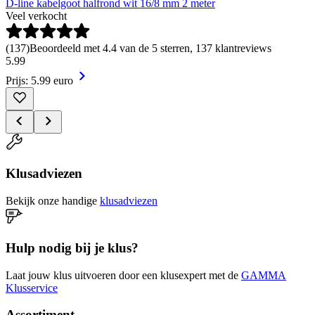
D-line kabelgoot halfrond wit 16/8 mm 2 meter
Veel verkocht
(
137
)
Beoordeeld met 4.4 van de 5 sterren, 137 klantreviews
5
.
99
Prijs: 5.99 euro
Klusadviezen
Bekijk onze handige
klusadviezen
Hulp nodig bij je klus?
Laat jouw klus uitvoeren door een klusexpert met de
GAMMA
Klusservice
Assortiment