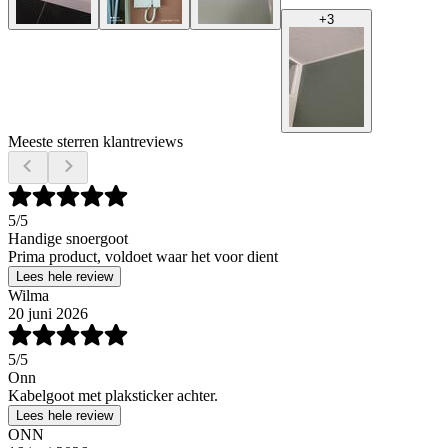
+
3
Meeste sterren klantreviews
5
/5
Handige snoergoot
Prima product, voldoet waar het voor dient
Lees hele review
Wilma
20 juni 2026
5
/5
Onn
Kabelgoot met plaksticker achter.
Lees hele review
ONN