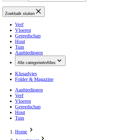
Zoekbalk sluiten
Verf
Vloeren
Gereedschap
Hout
Tuin
Aanbiedingen
Alle categorieën
Alles
Klusadvies
Folder & Magazine
Aanbiedingen
Verf
Vloeren
Gereedschap
Hout
Tuin
Home