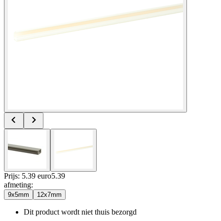
Prijs: 5.39 euro
5
.
39
afmeting
:
9x5mm
12x7mm
Dit product wordt niet thuis bezorgd