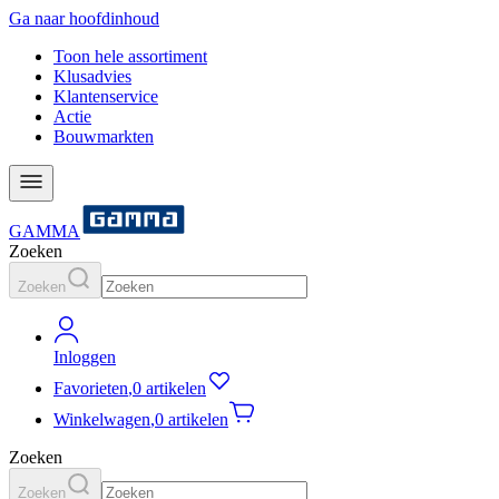
Ga naar hoofdinhoud
Toon hele assortiment
Klusadvies
Klantenservice
Actie
Bouwmarkten
GAMMA
Zoeken
Zoeken
Inloggen
Favorieten
,
0 artikelen
Winkelwagen
,
0 artikelen
Zoeken
Zoeken