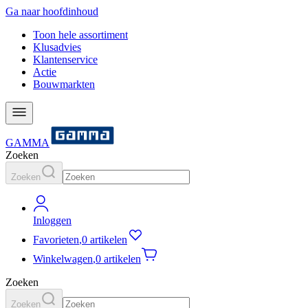
Ga naar hoofdinhoud
Toon hele assortiment
Klusadvies
Klantenservice
Actie
Bouwmarkten
GAMMA
Zoeken
Zoeken
Inloggen
Favorieten
,
0 artikelen
Winkelwagen
,
0 artikelen
Zoeken
Zoeken