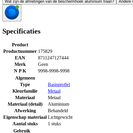
Wat zijn de afmetingen van de beschermhoek aluminium traan?
Andere v
Specificaties
Product
Productnummer
175829
EAN
8711247127444
Merk
Geen
N P K
9998-9998-9998
Algemeen
Type
Basisprofiel
Kleurfamilie
Metaal
Materiaal
Metaal
Materiaal (detail)
Aluminium
Afwerking
Behandeld
Eigenschap materiaal
Lichtgewicht
Aantal stuks
1 stuks
Gebruik