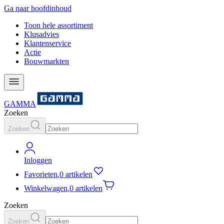
Ga naar hoofdinhoud
Toon hele assortiment
Klusadvies
Klantenservice
Actie
Bouwmarkten
GAMMA
Zoeken
Zoeken
Inloggen
Favorieten
,
0 artikelen
Winkelwagen
,
0 artikelen
Zoeken
Zoeken