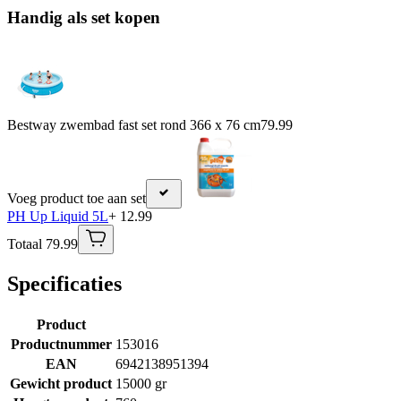
Handig als set kopen
Bestway zwembad fast set rond 366 x 76 cm
79.99
Voeg product toe aan set
PH Up Liquid 5L
+ 12.99
Totaal 79.99
Specificaties
Product
Productnummer
153016
EAN
6942138951394
Gewicht product
15000 gr