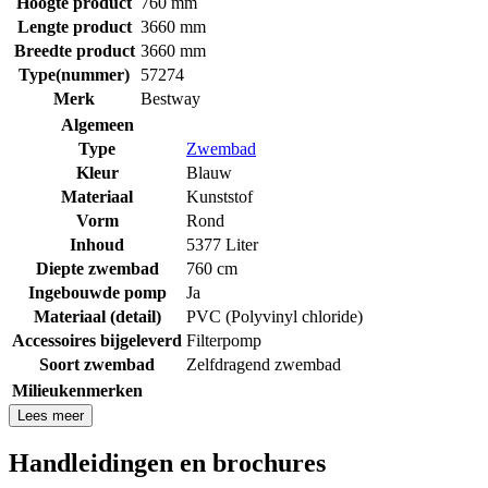
Hoogte product
760 mm
Lengte product
3660 mm
Breedte product
3660 mm
Type(nummer)
57274
Merk
Bestway
Algemeen
Type
Zwembad
Kleur
Blauw
Materiaal
Kunststof
Vorm
Rond
Inhoud
5377 Liter
Diepte zwembad
760 cm
Ingebouwde pomp
Ja
Materiaal (detail)
PVC (Polyvinyl chloride)
Accessoires bijgeleverd
Filterpomp
Soort zwembad
Zelfdragend zwembad
Milieukenmerken
Lees meer
Handleidingen en brochures