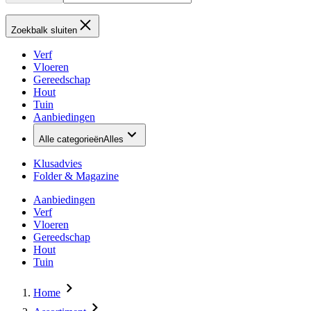
Zoekbalk sluiten
Verf
Vloeren
Gereedschap
Hout
Tuin
Aanbiedingen
Alle categorieën
Alles
Klusadvies
Folder & Magazine
Aanbiedingen
Verf
Vloeren
Gereedschap
Hout
Tuin
Home