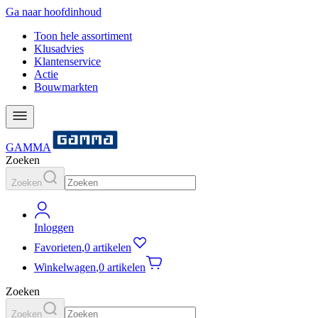
Ga naar hoofdinhoud
Toon hele assortiment
Klusadvies
Klantenservice
Actie
Bouwmarkten
GAMMA
Zoeken
Zoeken
Inloggen
Favorieten
,
0 artikelen
Winkelwagen
,
0 artikelen
Zoeken
Zoeken