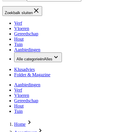
Zoekbalk sluiten
Verf
Vloeren
Gereedschap
Hout
Tuin
Aanbiedingen
Alle categorieën
Alles
Klusadvies
Folder & Magazine
Aanbiedingen
Verf
Vloeren
Gereedschap
Hout
Tuin
Home