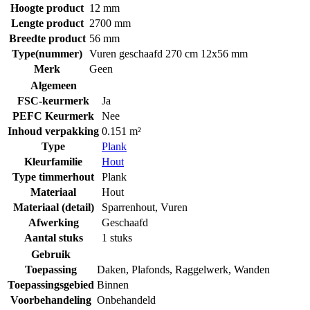
Hoogte product
12 mm
Lengte product
2700 mm
Breedte product
56 mm
Type(nummer)
Vuren geschaafd 270 cm 12x56 mm
Merk
Geen
Algemeen
FSC-keurmerk
Ja
PEFC Keurmerk
Nee
Inhoud verpakking
0.151 m²
Type
Plank
Kleurfamilie
Hout
Type timmerhout
Plank
Materiaal
Hout
Materiaal (detail)
Sparrenhout
,
Vuren
Afwerking
Geschaafd
Aantal stuks
1 stuks
Gebruik
Toepassing
Daken
,
Plafonds
,
Raggelwerk
,
Wanden
Toepassingsgebied
Binnen
Voorbehandeling
Onbehandeld