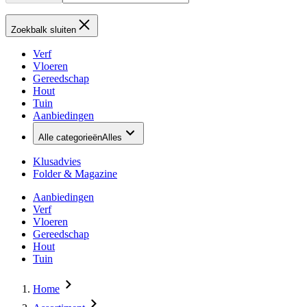
Zoekbalk sluiten
Verf
Vloeren
Gereedschap
Hout
Tuin
Aanbiedingen
Alle categorieën
Alles
Klusadvies
Folder & Magazine
Aanbiedingen
Verf
Vloeren
Gereedschap
Hout
Tuin
Home