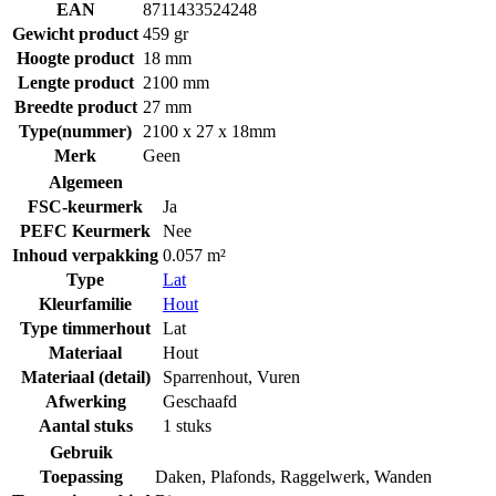
EAN
8711433524248
Gewicht product
459 gr
Hoogte product
18 mm
Lengte product
2100 mm
Breedte product
27 mm
Type(nummer)
2100 x 27 x 18mm
Merk
Geen
Algemeen
FSC-keurmerk
Ja
PEFC Keurmerk
Nee
Inhoud verpakking
0.057 m²
Type
Lat
Kleurfamilie
Hout
Type timmerhout
Lat
Materiaal
Hout
Materiaal (detail)
Sparrenhout
,
Vuren
Afwerking
Geschaafd
Aantal stuks
1 stuks
Gebruik
Toepassing
Daken
,
Plafonds
,
Raggelwerk
,
Wanden