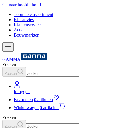
Ga naar hoofdinhoud
Toon hele assortiment
Klusadvies
Klantenservice
Actie
Bouwmarkten
GAMMA
Zoeken
Zoeken
Inloggen
Favorieten
,
0 artikelen
Winkelwagen
,
0 artikelen
Zoeken
Zoeken