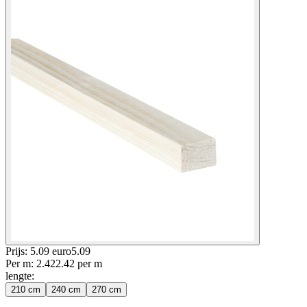
Prijs: 5.09 euro
5
.
09
Per
m
:
2.42
2.42
per
m
lengte
:
210 cm
240 cm
270 cm