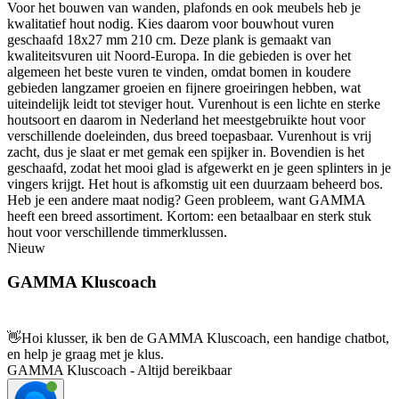
Voor het bouwen van wanden, plafonds en ook meubels heb je
kwalitatief hout nodig. Kies daarom voor bouwhout vuren
geschaafd 18x27 mm 210 cm. Deze plank is gemaakt van
kwaliteitsvuren uit Noord-Europa. In die gebieden is over het
algemeen het beste vuren te vinden, omdat bomen in koudere
gebieden langzamer groeien en fijnere groeiringen hebben, wat
uiteindelijk leidt tot steviger hout. Vurenhout is een lichte en sterke
houtsoort en daarom in Nederland het meestgebruikte hout voor
verschillende doeleinden, dus breed toepasbaar. Vurenhout is vrij
zacht, dus je slaat er met gemak een spijker in. Bovendien is het
geschaafd, zodat het mooi glad is afgewerkt en je geen splinters in je
vingers krijgt. Het hout is afkomstig uit een duurzaam beheerd bos.
Heb je een andere maat nodig? Geen probleem, want GAMMA
heeft een breed assortiment. Kortom: een betaalbaar en sterk stuk
hout voor verschillende timmerklussen.
Nieuw
GAMMA Kluscoach
👋
Hoi klusser, ik ben de GAMMA Kluscoach, een handige chatbot,
en help je graag met je klus.
GAMMA Kluscoach - Altijd bereikbaar