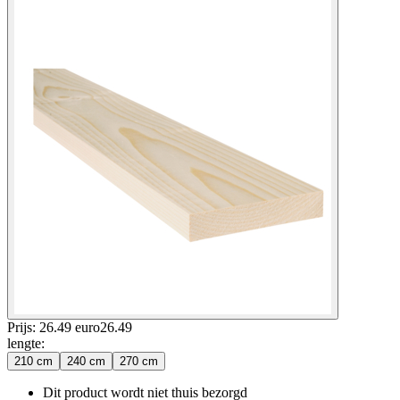
Prijs: 26.49 euro
26
.
49
lengte
:
210 cm
240 cm
270 cm
Dit product wordt niet thuis bezorgd