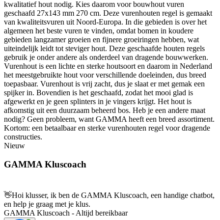
kwalitatief hout nodig. Kies daarom voor bouwhout vuren
geschaafd 27x143 mm 270 cm. Deze vurenhouten regel is gemaakt
van kwaliteitsvuren uit Noord-Europa. In die gebieden is over het
algemeen het beste vuren te vinden, omdat bomen in koudere
gebieden langzamer groeien en fijnere groeiringen hebben, wat
uiteindelijk leidt tot steviger hout. Deze geschaafde houten regels
gebruik je onder andere als onderdeel van dragende bouwwerken.
Vurenhout is een lichte en sterke houtsoort en daarom in Nederland
het meestgebruikte hout voor verschillende doeleinden, dus breed
toepasbaar. Vurenhout is vrij zacht, dus je slaat er met gemak een
spijker in. Bovendien is het geschaafd, zodat het mooi glad is
afgewerkt en je geen splinters in je vingers krijgt. Het hout is
afkomstig uit een duurzaam beheerd bos. Heb je een andere maat
nodig? Geen probleem, want GAMMA heeft een breed assortiment.
Kortom: een betaalbaar en sterke vurenhouten regel voor dragende
constructies.
Nieuw
GAMMA Kluscoach
👋
Hoi klusser, ik ben de GAMMA Kluscoach, een handige chatbot,
en help je graag met je klus.
GAMMA Kluscoach - Altijd bereikbaar