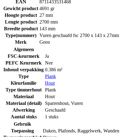
EAN
8711433531468
Gewicht product
4691 gr
Hoogte product
27 mm
Lengte product
2700 mm
Breedte product
143 mm
Type(nummer)
Vuren geschaafd fsc 2700 x 143 x 27mm
Merk
Geen
Algemeen
FSC-keurmerk
Ja
PEFC Keurmerk
Nee
Inhoud verpakking
0.386 m²
Type
Plank
Kleurfamilie
Hout
Type timmerhout
Plank
Materiaal
Hout
Materiaal (detail)
Sparrenhout
,
Vuren
Afwerking
Geschaafd
Aantal stuks
1 stuks
Gebruik
Toepassing
Daken
,
Plafonds
,
Raggelwerk
,
Wanden