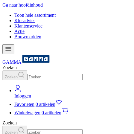
Ga naar hoofdinhoud
Toon hele assortiment
Klusadvies
Klantenservice
Actie
Bouwmarkten
GAMMA
Zoeken
Zoeken
Inloggen
Favorieten
,
0 artikelen
Winkelwagen
,
0 artikelen
Zoeken
Zoeken