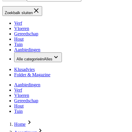
Zoekbalk sluiten
Verf
Vloeren
Gereedschap
Hout
Tuin
Aanbiedingen
Alle categorieën
Alles
Klusadvies
Folder & Magazine
Aanbiedingen
Verf
Vloeren
Gereedschap
Hout
Tuin
Home