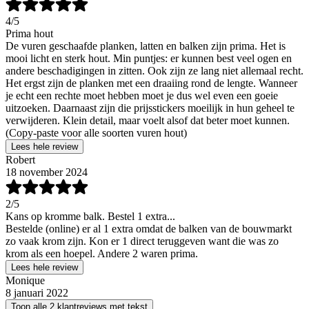
4
/5
Prima hout
De vuren geschaafde planken, latten en balken zijn prima. Het is
mooi licht en sterk hout. Min puntjes: er kunnen best veel ogen en
andere beschadigingen in zitten. Ook zijn ze lang niet allemaal recht.
Het ergst zijn de planken met een draaiing rond de lengte. Wanneer
je echt een rechte moet hebben moet je dus wel even een goeie
uitzoeken. Daarnaast zijn die prijsstickers moeilijk in hun geheel te
verwijderen. Klein detail, maar voelt alsof dat beter moet kunnen.
(Copy-paste voor alle soorten vuren hout)
Lees hele review
Robert
18 november 2024
2
/5
Kans op kromme balk. Bestel 1 extra...
Bestelde (online) er al 1 extra omdat de balken van de bouwmarkt
zo vaak krom zijn. Kon er 1 direct teruggeven want die was zo
krom als een hoepel. Andere 2 waren prima.
Lees hele review
Monique
8 januari 2022
Toon alle 2 klantreviews met tekst