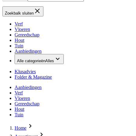
Zoekbalk sluiten
Verf
Vloeren
Gereedschap
Hout
Tuin
Aanbiedingen
Alle categorieën
Alles
Klusadvies
Folder & Magazine
Aanbiedingen
Verf
Vloeren
Gereedschap
Hout
Tuin
Home