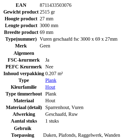
EAN
8711433503076
Gewicht product
2515 gr
Hoogte product
27 mm
Lengte product
3000 mm
Breedte product
69 mm
Type(nummer)
Vuren geschaafd fsc 3000 x 69 x 27mm
Merk
Geen
Algemeen
FSC-keurmerk
Ja
PEFC Keurmerk
Nee
Inhoud verpakking
0.207 m²
Type
Plank
Kleurfamilie
Hout
Type timmerhout
Plank
Materiaal
Hout
Materiaal (detail)
Sparrenhout
,
Vuren
Afwerking
Geschaafd
,
Ruw
Aantal stuks
1 stuks
Gebruik
Toepassing
Daken
,
Plafonds
,
Raggelwerk
,
Wanden