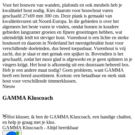
Voor het bouwen van wanden, plafonds en ook meubels heb je
kwalitatief hout nodig. Kies daarom voor bouwhout vuren
geschaafd 27x69 mm 300 cm. Deze plank is gemaakt van
kwaliteitsvuren uit Noord-Europa. In die gebieden is over het
algemeen het beste vuren te vinden, omdat bomen in koudere
gebieden langzamer groeien en fijnere groeiringen hebben, wat
uiteindelijk leidt tot steviger hout. Vurenhout is een lichte en sterke
houtsoort en daarom in Nederland het meestgebruikte hout voor
verschillende doeleinden, dus breed toepasbaar. Vurenhout is vrij
zacht, dus je slaat er met gemak een spijker in. Bovendien is het
geschaafd, zodat het mooi glad is afgewerkt en je geen splinters in je
vingers krijgt. Het hout is afkomstig uit een duurzaam beheerd bos.
Heb je een andere maat nodig? Geen probleem, want GAMMA
heeft een breed assortiment. Kortom: een betaalbaar en sterk stuk
hout voor verschillende timmerklussen.
Nieuw
GAMMA Kluscoach
👋
Hoi klusser, ik ben de GAMMA Kluscoach, een handige chatbot,
en help je graag met je klus.
GAMMA Kluscoach - Altijd bereikbaar