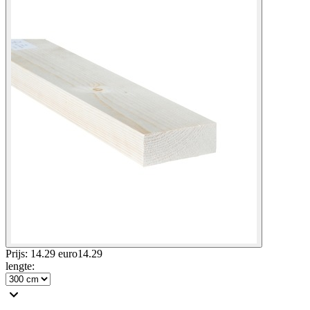
Prijs: 14.29 euro
14
.
29
lengte
: