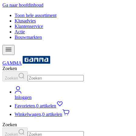
Ga naar hoofdinhoud
Toon hele assortiment
Klusadvies
Klantenservice
Actie
Bouwmarkten
GAMMA
Zoeken
Zoeken
Inloggen
Favorieten
,
0 artikelen
Winkelwagen
,
0 artikelen
Zoeken
Zoeken