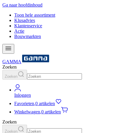
Ga naar hoofdinhoud
Toon hele assortiment
Klusadvies
Klantenservice
Actie
Bouwmarkten
GAMMA
Zoeken
Zoeken
Inloggen
Favorieten
,
0 artikelen
Winkelwagen
,
0 artikelen
Zoeken
Zoeken