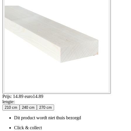
Prijs: 14.89 euro
14
.
89
lengte
:
210 cm
240 cm
270 cm
Dit product wordt niet thuis bezorgd
Click & collect