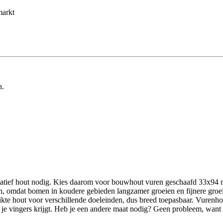
markt
n.
atief hout nodig. Kies daarom voor bouwhout vuren geschaafd 33x94 
n, omdat bomen in koudere gebieden langzamer groeien en fijnere groeiri
kte hout voor verschillende doeleinden, dus breed toepasbaar. Vurenhout 
 in je vingers krijgt. Heb je een andere maat nodig? Geen probleem, w