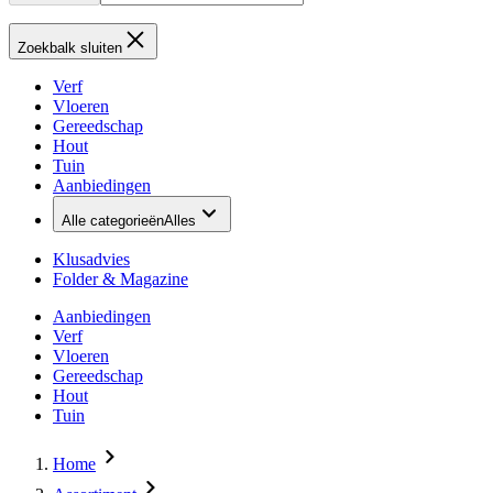
Zoekbalk sluiten
Verf
Vloeren
Gereedschap
Hout
Tuin
Aanbiedingen
Alle categorieën
Alles
Klusadvies
Folder & Magazine
Aanbiedingen
Verf
Vloeren
Gereedschap
Hout
Tuin
Home