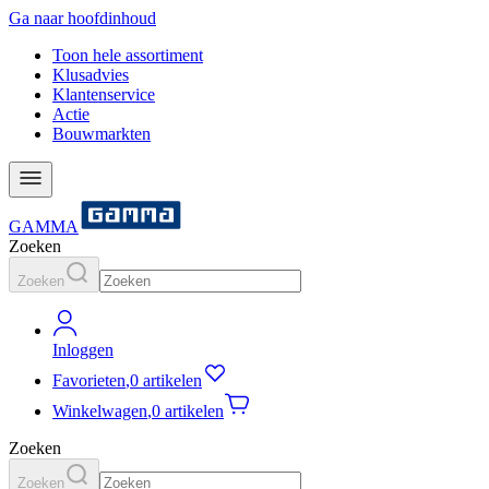
Ga naar hoofdinhoud
Toon hele assortiment
Klusadvies
Klantenservice
Actie
Bouwmarkten
GAMMA
Zoeken
Zoeken
Inloggen
Favorieten
,
0 artikelen
Winkelwagen
,
0 artikelen
Zoeken
Zoeken