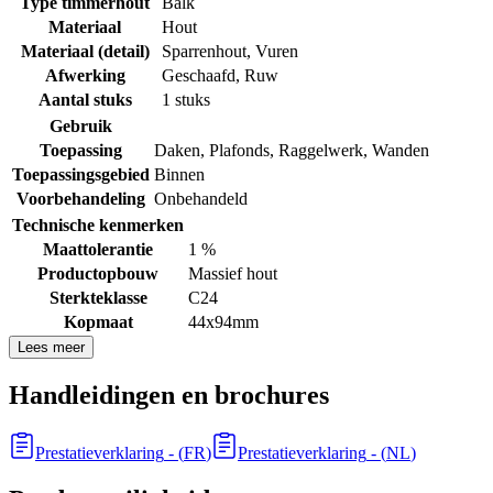
Type timmerhout
Balk
Materiaal
Hout
Materiaal (detail)
Sparrenhout
,
Vuren
Afwerking
Geschaafd
,
Ruw
Aantal stuks
1 stuks
Gebruik
Toepassing
Daken
,
Plafonds
,
Raggelwerk
,
Wanden
Toepassingsgebied
Binnen
Voorbehandeling
Onbehandeld
Technische kenmerken
Maattolerantie
1 %
Productopbouw
Massief hout
Sterkteklasse
C24
Kopmaat
44x94mm
Lees meer
Handleidingen en brochures
Prestatieverklaring
- (
FR
)
Prestatieverklaring
- (
NL
)