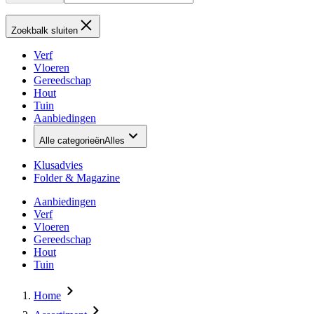
Zoekbalk sluiten
Verf
Vloeren
Gereedschap
Hout
Tuin
Aanbiedingen
Alle categorieën
Alles
Klusadvies
Folder & Magazine
Aanbiedingen
Verf
Vloeren
Gereedschap
Hout
Tuin
Home