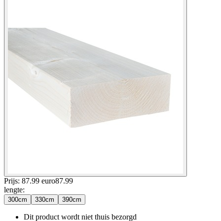
Prijs: 87.99 euro
87
.
99
lengte
:
300cm
330cm
390cm
Dit product wordt niet thuis bezorgd