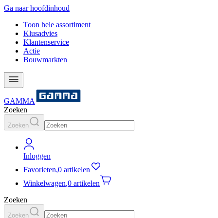
Ga naar hoofdinhoud
Toon hele assortiment
Klusadvies
Klantenservice
Actie
Bouwmarkten
GAMMA
Zoeken
Zoeken
Inloggen
Favorieten
,
0 artikelen
Winkelwagen
,
0 artikelen
Zoeken
Zoeken