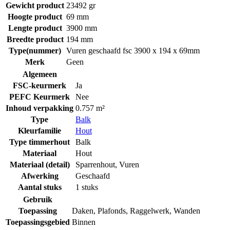
Gewicht product
23492 gr
Hoogte product
69 mm
Lengte product
3900 mm
Breedte product
194 mm
Type(nummer)
Vuren geschaafd fsc 3900 x 194 x 69mm
Merk
Geen
Algemeen
FSC-keurmerk
Ja
PEFC Keurmerk
Nee
Inhoud verpakking
0.757 m²
Type
Balk
Kleurfamilie
Hout
Type timmerhout
Balk
Materiaal
Hout
Materiaal (detail)
Sparrenhout
,
Vuren
Afwerking
Geschaafd
Aantal stuks
1 stuks
Gebruik
Toepassing
Daken
,
Plafonds
,
Raggelwerk
,
Wanden
Toepassingsgebied
Binnen