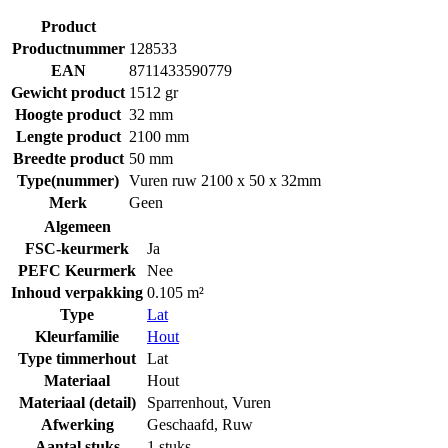
Product
Productnummer
128533
EAN
8711433590779
Gewicht product
1512 gr
Hoogte product
32 mm
Lengte product
2100 mm
Breedte product
50 mm
Type(nummer)
Vuren ruw 2100 x 50 x 32mm
Merk
Geen
Algemeen
FSC-keurmerk
Ja
PEFC Keurmerk
Nee
Inhoud verpakking
0.105 m²
Type
Lat
Kleurfamilie
Hout
Type timmerhout
Lat
Materiaal
Hout
Materiaal (detail)
Sparrenhout
,
Vuren
Afwerking
Geschaafd
,
Ruw
Aantal stuks
1 stuks