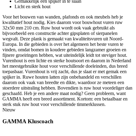
Gemakkelijk een spijker in te slaan
Licht en sterk hout
Voor het bouwen van wanden, plafonds en ook meubels heb je
kwalitatief hout nodig. Kies daarom voor bouwhout vuren ruw
32x50 mm 210 cm. Ruw hout wordt ook vaak gebruikt als
bijvoorbeeld een constructie achter gipsplaten of sierpanelen
wegvalt. Deze plank is gemaakt van kwaliteitsvuren uit Noord-
Europa. In die gebieden is over het algemeen het beste vuren te
vinden, omdat bomen in koudere gebieden langzamer groeien en
fijnere groeiringen hebben, wat uiteindelijk leidt tot steviger hout.
Vurenhout is een lichte en sterke houtsoort en daarom in Nederland
het meestgebruikte hout voor verschillende doeleinden, dus breed
toepasbaar. Vurenhout is vrij zacht, dus je slaat er met gemak een
spijker in. Ruwe houten latten zijn onbehandeld en verschillen
daarom ook vaak van breedte en dikte, waardoor ze meteen een
stoerdere uitstraling hebben. Bovendien is ruw hout voordeliger dan
geschaafd. Heb je een andere maat nodig? Geen probleem, want
GAMMA heeft een breed assortiment. Kortom: een betaalbaar en
sterk stuk ruw hout voor verschillende timmerklussen.
Nieuw
GAMMA Kluscoach