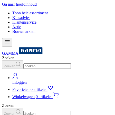
Ga naar hoofdinhoud
Toon hele assortiment
Klusadvies
Klantenservice
Actie
Bouwmarkten
GAMMA
Zoeken
Zoeken
Inloggen
Favorieten
,
0 artikelen
Winkelwagen
,
0 artikelen
Zoeken
Zoeken