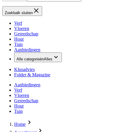
Zoekbalk sluiten
Verf
Vloeren
Gereedschap
Hout
Tuin
Aanbiedingen
Alle categorieën
Alles
Klusadvies
Folder & Magazine
Aanbiedingen
Verf
Vloeren
Gereedschap
Hout
Tuin
Home