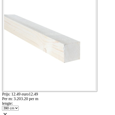
Prijs: 12.49 euro
12
.
49
Per
m
:
3.20
3.20
per
m
lengte
: