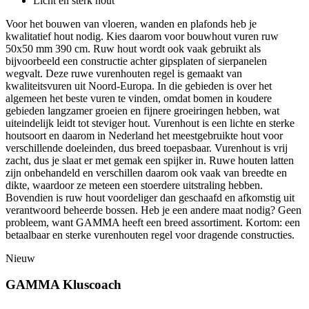
Licht en sterk hout
Voor het bouwen van vloeren, wanden en plafonds heb je
kwalitatief hout nodig. Kies daarom voor bouwhout vuren ruw
50x50 mm 390 cm. Ruw hout wordt ook vaak gebruikt als
bijvoorbeeld een constructie achter gipsplaten of sierpanelen
wegvalt. Deze ruwe vurenhouten regel is gemaakt van
kwaliteitsvuren uit Noord-Europa. In die gebieden is over het
algemeen het beste vuren te vinden, omdat bomen in koudere
gebieden langzamer groeien en fijnere groeiringen hebben, wat
uiteindelijk leidt tot steviger hout. Vurenhout is een lichte en sterke
houtsoort en daarom in Nederland het meestgebruikte hout voor
verschillende doeleinden, dus breed toepasbaar. Vurenhout is vrij
zacht, dus je slaat er met gemak een spijker in. Ruwe houten latten
zijn onbehandeld en verschillen daarom ook vaak van breedte en
dikte, waardoor ze meteen een stoerdere uitstraling hebben.
Bovendien is ruw hout voordeliger dan geschaafd en afkomstig uit
verantwoord beheerde bossen. Heb je een andere maat nodig? Geen
probleem, want GAMMA heeft een breed assortiment. Kortom: een
betaalbaar en sterke vurenhouten regel voor dragende constructies.
Nieuw
GAMMA Kluscoach