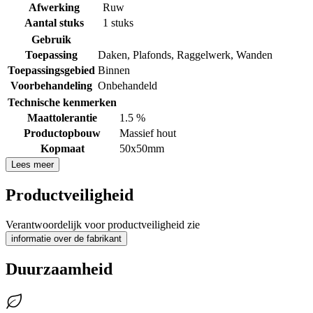
Afwerking
Ruw
Aantal stuks
1 stuks
Gebruik
Toepassing
Daken
,
Plafonds
,
Raggelwerk
,
Wanden
Toepassingsgebied
Binnen
Voorbehandeling
Onbehandeld
Technische kenmerken
Maattolerantie
1.5 %
Productopbouw
Massief hout
Kopmaat
50x50mm
Lees meer
Productveiligheid
Verantwoordelijk voor productveiligheid zie
informatie over de fabrikant
Duurzaamheid