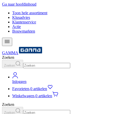
Ga naar hoofdinhoud
Toon hele assortiment
Klusadvies
Klantenservice
Actie
Bouwmarkten
GAMMA
Zoeken
Zoeken
Inloggen
Favorieten
,
0 artikelen
Winkelwagen
,
0 artikelen
Zoeken
Zoeken