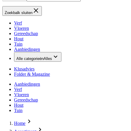
Zoekbalk sluiten
Verf
Vloeren
Gereedschap
Hout
Tuin
Aanbiedingen
Alle categorieën
Alles
Klusadvies
Folder & Magazine
Aanbiedingen
Verf
Vloeren
Gereedschap
Hout
Tuin
Home