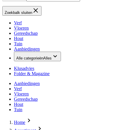
Zoekbalk sluiten
Verf
Vloeren
Gereedschap
Hout
Tuin
Aanbiedingen
Alle categorieën
Alles
Klusadvies
Folder & Magazine
Aanbiedingen
Verf
Vloeren
Gereedschap
Hout
Tuin
Home