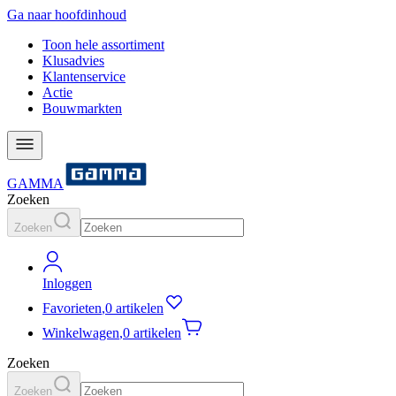
Ga naar hoofdinhoud
Toon hele assortiment
Klusadvies
Klantenservice
Actie
Bouwmarkten
GAMMA
Zoeken
Zoeken
Inloggen
Favorieten
,
0 artikelen
Winkelwagen
,
0 artikelen
Zoeken
Zoeken