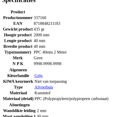
Specificaties
Product
Productnummer
337160
EAN
8718848211183
Gewicht product
435 gr
Hoogte product
2000 mm
Lengte product
40 mm
Breedte product
40 mm
Type(nummer)
PPC 40mm 2 Meter
Merk
Geen
N P K
9998-9998-9998
Algemeen
Kleurfamilie
Grijs
KIWA keurmerk
Niet van toepassing
Type
Afvoerbuis
Materiaal
Kunststof
Materiaal (detail)
PPC (Polypropyleen/polypropeen carbonaat)
Afmetingen
Wanddikte leiding
2 mm
Maat aansluiting 1
40 mm