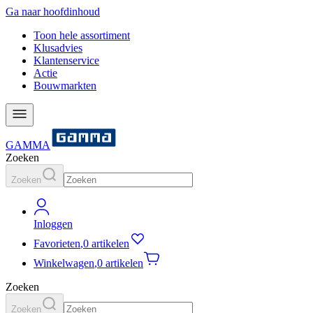
Ga naar hoofdinhoud
Toon hele assortiment
Klusadvies
Klantenservice
Actie
Bouwmarkten
GAMMA
Zoeken
Zoeken
Inloggen
Favorieten
,
0 artikelen
Winkelwagen
,
0 artikelen
Zoeken
Zoeken