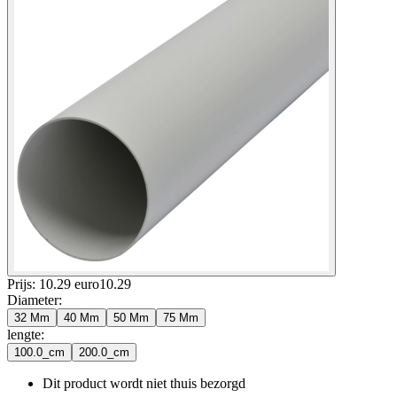
Prijs: 10.29 euro
10
.
29
Diameter
:
32 Mm
40 Mm
50 Mm
75 Mm
lengte
:
100.0_cm
200.0_cm
Dit product wordt niet thuis bezorgd