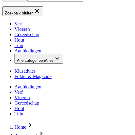
Zoekbalk sluiten
Verf
Vloeren
Gereedschap
Hout
Tuin
Aanbiedingen
Alle categorieën
Alles
Klusadvies
Folder & Magazine
Aanbiedingen
Verf
Vloeren
Gereedschap
Hout
Tuin
Home