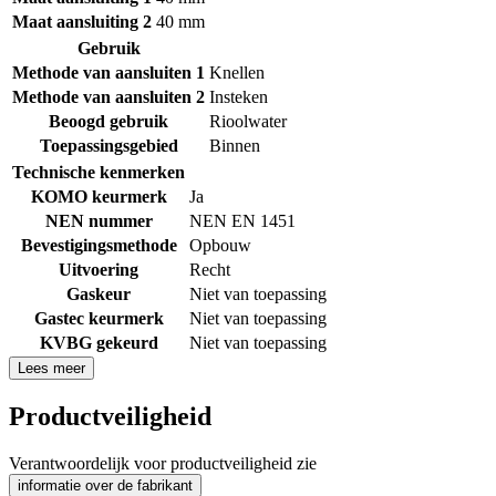
Maat aansluiting 2
40 mm
Gebruik
Methode van aansluiten 1
Knellen
Methode van aansluiten 2
Insteken
Beoogd gebruik
Rioolwater
Toepassingsgebied
Binnen
Technische kenmerken
KOMO keurmerk
Ja
NEN nummer
NEN EN 1451
Bevestigingsmethode
Opbouw
Uitvoering
Recht
Gaskeur
Niet van toepassing
Gastec keurmerk
Niet van toepassing
KVBG gekeurd
Niet van toepassing
Lees meer
Productveiligheid
Verantwoordelijk voor productveiligheid zie
informatie over de fabrikant