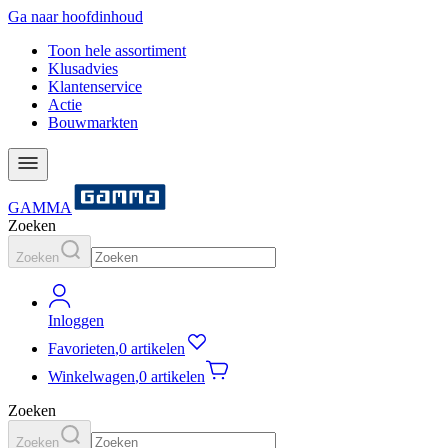
Ga naar hoofdinhoud
Toon hele assortiment
Klusadvies
Klantenservice
Actie
Bouwmarkten
GAMMA
Zoeken
Zoeken
Inloggen
Favorieten
,
0 artikelen
Winkelwagen
,
0 artikelen
Zoeken
Zoeken