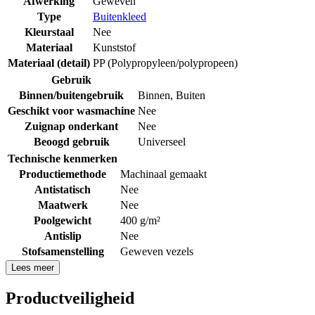
Afwerking
Geweven
Type
Buitenkleed
Kleurstaal
Nee
Materiaal
Kunststof
Materiaal (detail)
PP (Polypropyleen/polypropeen)
Gebruik
Binnen/buitengebruik
Binnen
,
Buiten
Geschikt voor wasmachine
Nee
Zuignap onderkant
Nee
Beoogd gebruik
Universeel
Technische kenmerken
Productiemethode
Machinaal gemaakt
Antistatisch
Nee
Maatwerk
Nee
Poolgewicht
400 g/m²
Antislip
Nee
Stofsamenstelling
Geweven vezels
Lees meer
Productveiligheid