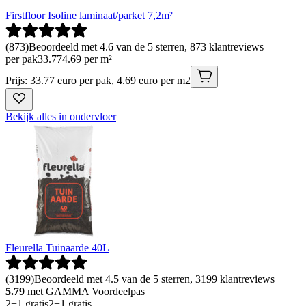
Firstfloor Isoline laminaat/parket 7,2m²
(
873
)
Beoordeeld met 4.6 van de 5 sterren, 873 klantreviews
per pak
33
.
77
4.69 per m²
Prijs: 33.77 euro per pak, 4.69 euro per m2
Bekijk alles in ondervloer
Fleurella Tuinaarde 40L
(
3199
)
Beoordeeld met 4.5 van de 5 sterren, 3199 klantreviews
5.79
met GAMMA Voordeelpas
2+1 gratis
2+1 gratis