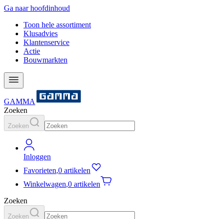
Ga naar hoofdinhoud
Toon hele assortiment
Klusadvies
Klantenservice
Actie
Bouwmarkten
GAMMA
Zoeken
Zoeken
Inloggen
Favorieten
,
0 artikelen
Winkelwagen
,
0 artikelen
Zoeken
Zoeken