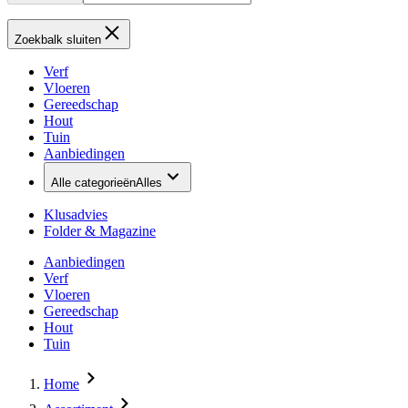
Zoekbalk sluiten
Verf
Vloeren
Gereedschap
Hout
Tuin
Aanbiedingen
Alle categorieën
Alles
Klusadvies
Folder & Magazine
Aanbiedingen
Verf
Vloeren
Gereedschap
Hout
Tuin
Home