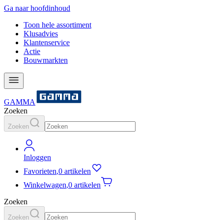
Ga naar hoofdinhoud
Toon hele assortiment
Klusadvies
Klantenservice
Actie
Bouwmarkten
GAMMA
Zoeken
Zoeken
Inloggen
Favorieten
,
0 artikelen
Winkelwagen
,
0 artikelen
Zoeken
Zoeken