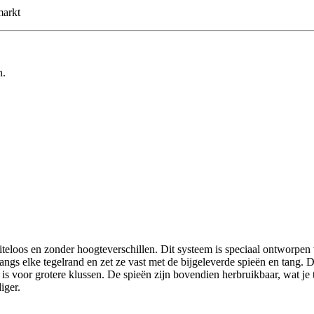
markt
n.
iteloos en zonder hoogteverschillen. Dit systeem is speciaal ontworpen
langs elke tegelrand en zet ze vast met de bijgeleverde spieën en tang. 
e is voor grotere klussen. De spieën zijn bovendien herbruikbaar, wat je
iger.