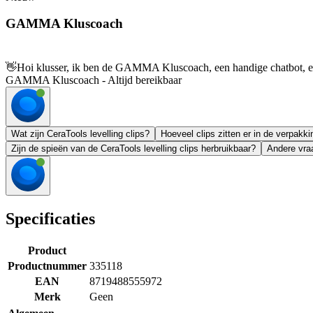
GAMMA Kluscoach
👋
Hoi klusser, ik ben de GAMMA Kluscoach, een handige chatbot, en 
GAMMA Kluscoach - Altijd bereikbaar
Wat zijn CeraTools levelling clips?
Hoeveel clips zitten er in de verpakki
Zijn de spieën van de CeraTools levelling clips herbruikbaar?
Andere vraa
Specificaties
Product
Productnummer
335118
EAN
8719488555972
Merk
Geen