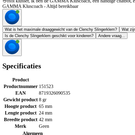
👋
Hoi klusser, ik ben de GAMMA Kluscoach, een handige chatbot, en 
GAMMA Kluscoach - Altijd bereikbaar
Wat is het maximale draaggewicht van de Clenchy Slingerklem?
Wat zij
Is de Clenchy Slingerklem geschikt voor kinderen?
Andere vraag...
Specificaties
Product
Productnummer
151523
EAN
8719326090535
Gewicht product
8 gr
Hoogte product
65 mm
Lengte product
24 mm
Breedte product
42 mm
Merk
Geen
Algemeen