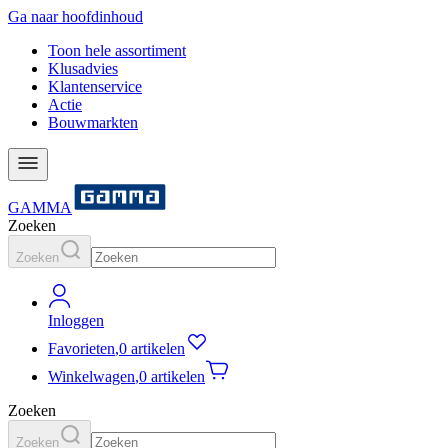
Ga naar hoofdinhoud
Toon hele assortiment
Klusadvies
Klantenservice
Actie
Bouwmarkten
GAMMA
Zoeken
Zoeken
Inloggen
Favorieten
,
0 artikelen
Winkelwagen
,
0 artikelen
Zoeken
Zoeken