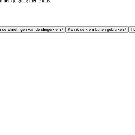
help je graag met je klus.
n de afmetingen van de slingerklem?
Kan ik de klem buiten gebruiken?
Ho