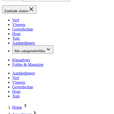
Zoekbalk sluiten
Verf
Vloeren
Gereedschap
Hout
Tuin
Aanbiedingen
Alle categorieën
Alles
Klusadvies
Folder & Magazine
Aanbiedingen
Verf
Vloeren
Gereedschap
Hout
Tuin
Home