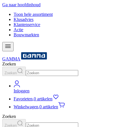
Ga naar hoofdinhoud
Toon hele assortiment
Klusadvies
Klantenservice
Actie
Bouwmarkten
GAMMA
Zoeken
Zoeken
Inloggen
Favorieten
,
0 artikelen
Winkelwagen
,
0 artikelen
Zoeken
Zoeken