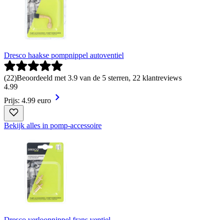
Dresco haakse pompnippel autoventiel
(
22
)
Beoordeeld met 3.9 van de 5 sterren, 22 klantreviews
4
.
99
Prijs: 4.99 euro
Bekijk alles in pomp-accessoire
Dresco verloopnippel frans ventiel