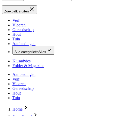
Zoekbalk sluiten
Verf
Vloeren
Gereedschap
Hout
Tuin
Aanbiedingen
Alle categorieën
Alles
Klusadvies
Folder & Magazine
Aanbiedingen
Verf
Vloeren
Gereedschap
Hout
Tuin
Home