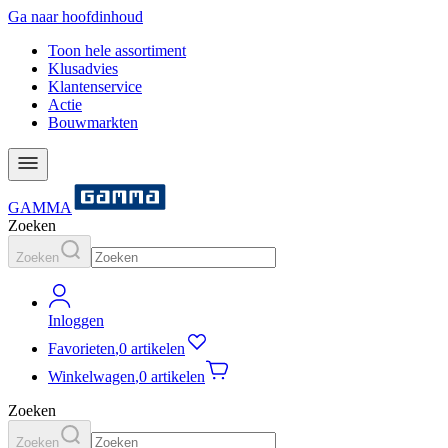
Ga naar hoofdinhoud
Toon hele assortiment
Klusadvies
Klantenservice
Actie
Bouwmarkten
GAMMA
Zoeken
Zoeken
Inloggen
Favorieten
,
0 artikelen
Winkelwagen
,
0 artikelen
Zoeken
Zoeken