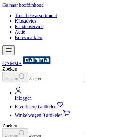
Ga naar hoofdinhoud
Toon hele assortiment
Klusadvies
Klantenservice
Actie
Bouwmarkten
GAMMA
Zoeken
Zoeken
Inloggen
Favorieten
,
0 artikelen
Winkelwagen
,
0 artikelen
Zoeken
Zoeken