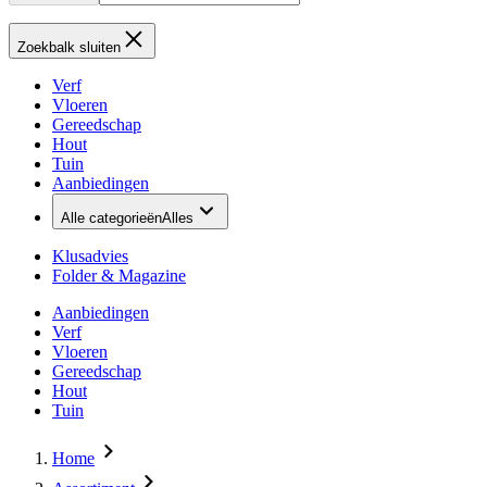
Zoekbalk sluiten
Verf
Vloeren
Gereedschap
Hout
Tuin
Aanbiedingen
Alle categorieën
Alles
Klusadvies
Folder & Magazine
Aanbiedingen
Verf
Vloeren
Gereedschap
Hout
Tuin
Home