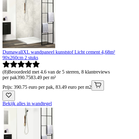
DumawallXL wandpaneel kunststof Licht cement 4,68m²
90x260cm 2 stuks
(
8
)
Beoordeeld met 4.6 van de 5 sterren, 8 klantreviews
per pak
390
.
75
83.49 per m²
Prijs: 390.75 euro per pak, 83.49 euro per m2
Bekijk alles in wandtegel