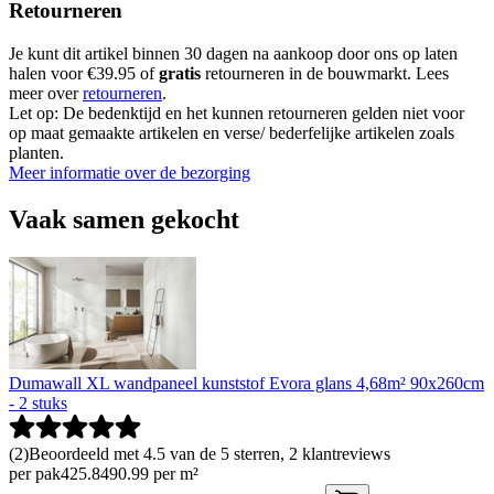
Retourneren
Je kunt dit artikel binnen 30 dagen na aankoop door ons op laten
halen voor €39.95 of
gratis
retourneren in de bouwmarkt. Lees
meer over
retourneren
.
Let op: De bedenktijd en het kunnen retourneren gelden niet voor
op maat gemaakte artikelen en verse/ bederfelijke artikelen zoals
planten.
Meer informatie over de bezorging
Vaak samen gekocht
Dumawall XL wandpaneel kunststof Evora glans 4,68m² 90x260cm
- 2 stuks
(
2
)
Beoordeeld met 4.5 van de 5 sterren, 2 klantreviews
per pak
425
.
84
90.99 per m²