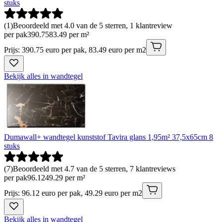
stuks
(
1
)
Beoordeeld met 4.0 van de 5 sterren, 1 klantreview
per pak
390
.
75
83.49 per m²
Prijs: 390.75 euro per pak, 83.49 euro per m2
Bekijk alles in wandtegel
Dumawall+ wandtegel kunststof Tavira glans 1,95m² 37,5x65cm 8
stuks
(
7
)
Beoordeeld met 4.7 van de 5 sterren, 7 klantreviews
per pak
96
.
12
49.29 per m²
Prijs: 96.12 euro per pak, 49.29 euro per m2
Bekijk alles in wandtegel