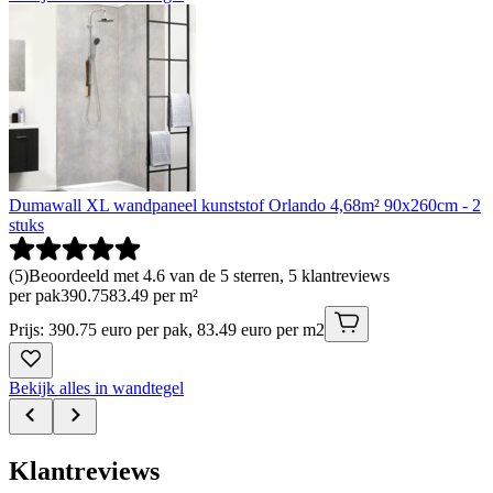
Dumawall XL wandpaneel kunststof Orlando 4,68m² 90x260cm - 2
stuks
(
5
)
Beoordeeld met 4.6 van de 5 sterren, 5 klantreviews
per pak
390
.
75
83.49 per m²
Prijs: 390.75 euro per pak, 83.49 euro per m2
Bekijk alles in wandtegel
Klantreviews