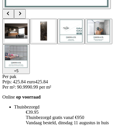
+
5
Per
pak
Prijs: 425.84 euro
425
.
84
Per
m²
:
90.99
90.99
per
m²
Online
op voorraad
Thuisbezorgd
€39.95
Thuisbezorgd gratis vanaf €950
Vandaag besteld, dinsdag 11 augustus in huis