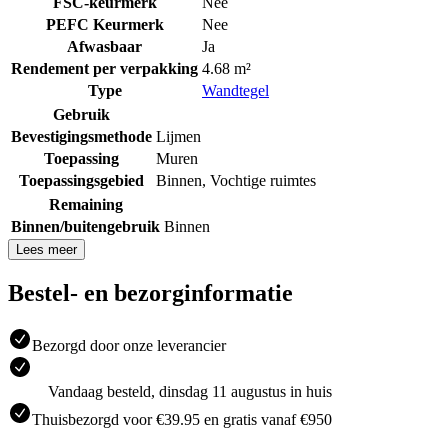
FSC-keurmerk
Nee
PEFC Keurmerk
Nee
Afwasbaar
Ja
Rendement per verpakking
4.68 m²
Type
Wandtegel
Gebruik
Bevestigingsmethode
Lijmen
Toepassing
Muren
Toepassingsgebied
Binnen
,
Vochtige ruimtes
Remaining
Binnen/buitengebruik
Binnen
Lees meer
Bestel- en bezorginformatie
Bezorgd door onze leverancier
Vandaag besteld, dinsdag 11 augustus in huis
Thuisbezorgd voor €39.95 en gratis vanaf €950