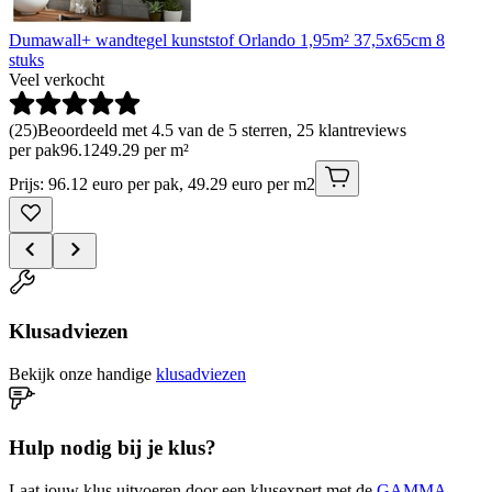
Dumawall+ wandtegel kunststof Orlando 1,95m² 37,5x65cm 8
stuks
Veel verkocht
(
25
)
Beoordeeld met 4.5 van de 5 sterren, 25 klantreviews
per pak
96
.
12
49.29 per m²
Prijs: 96.12 euro per pak, 49.29 euro per m2
Klusadviezen
Bekijk onze handige
klusadviezen
Hulp nodig bij je klus?
Laat jouw klus uitvoeren door een klusexpert met de
GAMMA