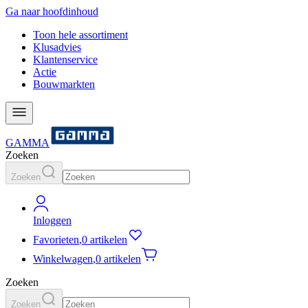
Ga naar hoofdinhoud
Toon hele assortiment
Klusadvies
Klantenservice
Actie
Bouwmarkten
GAMMA
Zoeken
Zoeken
Inloggen
Favorieten
,
0 artikelen
Winkelwagen
,
0 artikelen
Zoeken
Zoeken