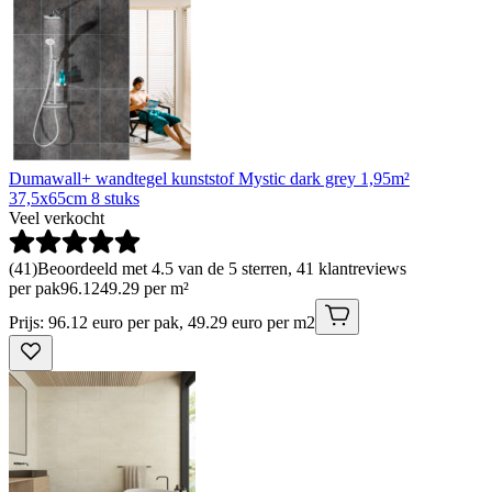
Dumawall+ wandtegel kunststof Mystic dark grey 1,95m²
37,5x65cm 8 stuks
Veel verkocht
(
41
)
Beoordeeld met 4.5 van de 5 sterren, 41 klantreviews
per pak
96
.
12
49.29 per m²
Prijs: 96.12 euro per pak, 49.29 euro per m2