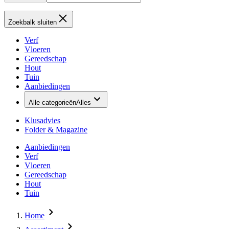
Zoekbalk sluiten
Verf
Vloeren
Gereedschap
Hout
Tuin
Aanbiedingen
Alle categorieën
Alles
Klusadvies
Folder & Magazine
Aanbiedingen
Verf
Vloeren
Gereedschap
Hout
Tuin
Home