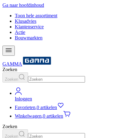
Ga naar hoofdinhoud
Toon hele assortiment
Klusadvies
Klantenservice
Actie
Bouwmarkten
GAMMA
Zoeken
Zoeken
Inloggen
Favorieten
,
0 artikelen
Winkelwagen
,
0 artikelen
Zoeken
Zoeken