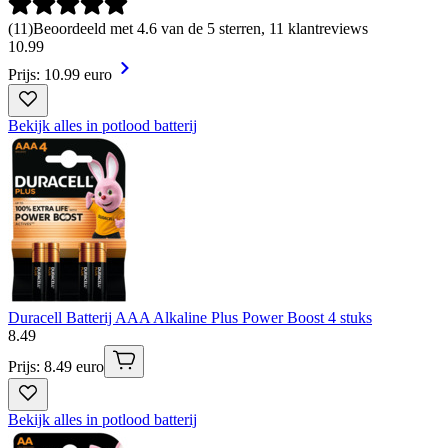
(
11
)
Beoordeeld met 4.6 van de 5 sterren, 11 klantreviews
10
.
99
Prijs: 10.99 euro
Bekijk alles in potlood batterij
Duracell Batterij AAA Alkaline Plus Power Boost 4 stuks
8
.
49
Prijs: 8.49 euro
Bekijk alles in potlood batterij