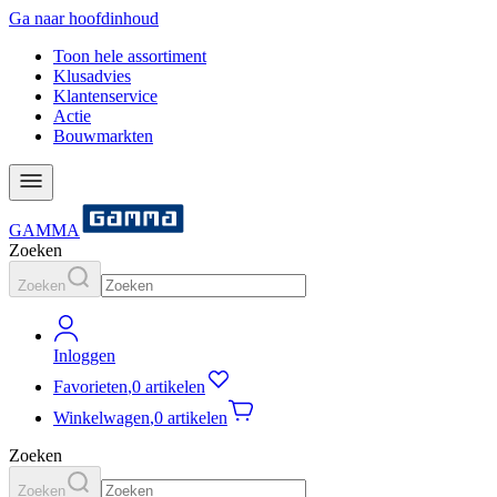
Ga naar hoofdinhoud
Toon hele assortiment
Klusadvies
Klantenservice
Actie
Bouwmarkten
GAMMA
Zoeken
Zoeken
Inloggen
Favorieten
,
0 artikelen
Winkelwagen
,
0 artikelen
Zoeken
Zoeken