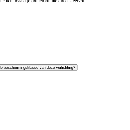
 licht maakt je (buiten)ruimte direct sfeervol.
de beschermingsklasse van deze verlichting?