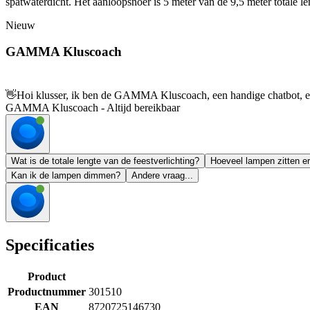
spatwaterdicht. Het aanloopsnoer is 5 meter van de 9,5 meter totale l
Nieuw
GAMMA Kluscoach
👋
Hoi klusser, ik ben de GAMMA Kluscoach, een handige chatbot, en 
GAMMA Kluscoach - Altijd bereikbaar
Wat is de totale lengte van de feestverlichting?
Hoeveel lampen zitten er
Kan ik de lampen dimmen?
Andere vraag...
Specificaties
Product
Productnummer
301510
EAN
8720725146730