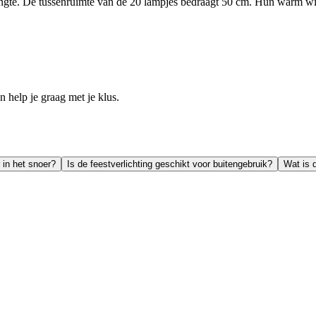
engte. De tussenruimte van de 20 lampjes bedraagt 50 cm. Hun warm witte
help je graag met je klus.
 in het snoer?
Is de feestverlichting geschikt voor buitengebruik?
Wat is 