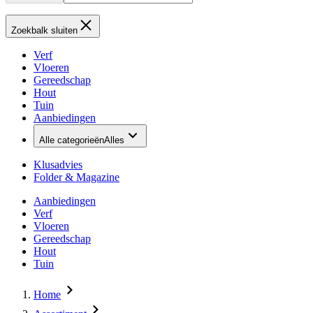
Zoekbalk sluiten
Verf
Vloeren
Gereedschap
Hout
Tuin
Aanbiedingen
Alle categorieën
Alles
Klusadvies
Folder & Magazine
Aanbiedingen
Verf
Vloeren
Gereedschap
Hout
Tuin
Home