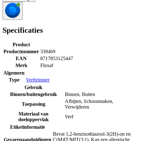
Specificaties
Product
Productnummer
339469
EAN
8717853125447
Merk
Fluxaf
Algemeen
Type
Verfreiniger
Gebruik
Binnen/buitengebruik
Binnen
,
Buiten
Afbijten
,
Schoonmaken
,
Toepassing
Verwijderen
Materiaal van
Verf
doeloppervlak
Etiketinformatie
Bevat 1,2-benzisothiazool-3(2H)-on en
Gevarenaanduidingen
C(M)IT/MIT(3:1). Kan een allergische