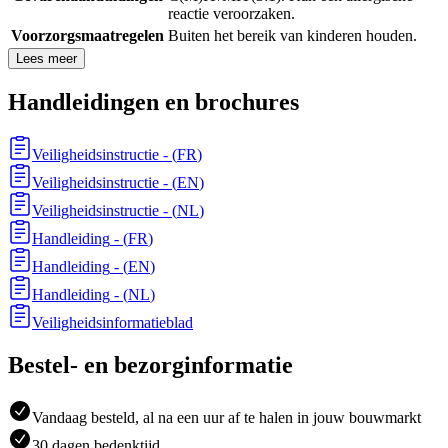
reactie veroorzaken.
Voorzorgsmaatregelen
Buiten het bereik van kinderen houden.
Lees meer
Handleidingen en brochures
Veiligheidsinstructie
- (
FR
)
Veiligheidsinstructie
- (
EN
)
Veiligheidsinstructie
- (
NL
)
Handleiding
- (
FR
)
Handleiding
- (
EN
)
Handleiding
- (
NL
)
Veiligheidsinformatieblad
Bestel- en bezorginformatie
Vandaag besteld, al na een uur af te halen in jouw bouwmarkt
30 dagen bedenktijd