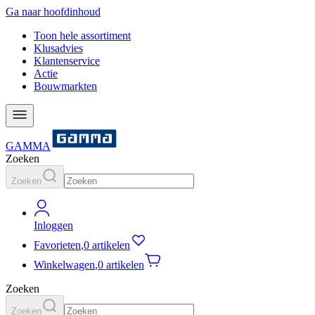
Ga naar hoofdinhoud
Toon hele assortiment
Klusadvies
Klantenservice
Actie
Bouwmarkten
GAMMA
Zoeken
Zoeken
Inloggen
Favorieten
,
0 artikelen
Winkelwagen
,
0 artikelen
Zoeken
Zoeken