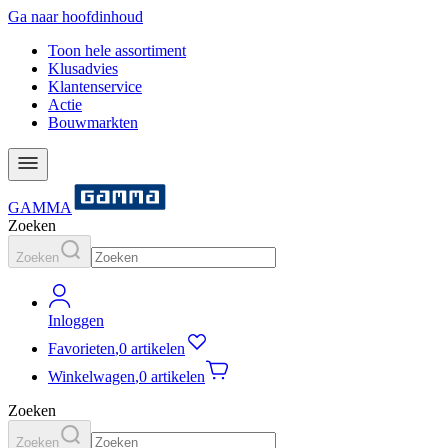
Ga naar hoofdinhoud
Toon hele assortiment
Klusadvies
Klantenservice
Actie
Bouwmarkten
GAMMA
Zoeken
Zoeken
Inloggen
Favorieten
,
0 artikelen
Winkelwagen
,
0 artikelen
Zoeken
Zoeken