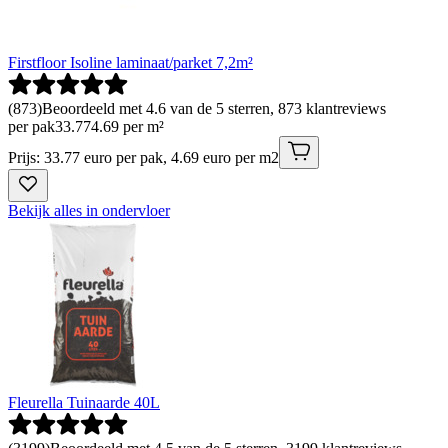
Firstfloor Isoline laminaat/parket 7,2m²
(
873
)
Beoordeeld met 4.6 van de 5 sterren, 873 klantreviews
per pak
33
.
77
4.69 per m²
Prijs: 33.77 euro per pak, 4.69 euro per m2
Bekijk alles in ondervloer
Fleurella Tuinaarde 40L