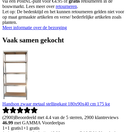
via een PostNL-punt voor €4.95 of
gratis
retourneren in de
bouwmarkt. Lees meer over
retourneren
.
Let op: De bedenktijd en het kunnen retourneren gelden niet voor
op maat gemaakte artikelen en verse/ bederfelijke artikelen zoals
planten.
Meer informatie over de bezorging
Vaak samen gekocht
Handson zwaar metaal stellingkast 180x90x40 cm 175 kg
(
2900
)
Beoordeeld met 4.4 van de 5 sterren, 2900 klantreviews
46.99
met GAMMA Voordeelpas
1+1 gratis
1+1 gratis