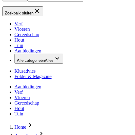
Zoekbalk sluiten
Verf
Vloeren
Gereedschap
Hout
Tuin
Aanbiedingen
Alle categorieën
Alles
Klusadvies
Folder & Magazine
Aanbiedingen
Verf
Vloeren
Gereedschap
Hout
Tuin
Home