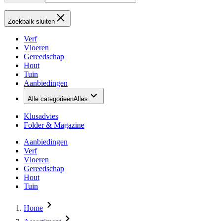
Zoekbalk sluiten
Verf
Vloeren
Gereedschap
Hout
Tuin
Aanbiedingen
Alle categorieën
Alles
Klusadvies
Folder & Magazine
Aanbiedingen
Verf
Vloeren
Gereedschap
Hout
Tuin
Home