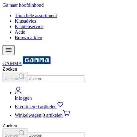
Ga naar hoofdinhoud
Toon hele assortiment
Klusadvies
Klantenservice
Actie
Bouwmarkten
GAMMA
Zoeken
Zoeken
Inloggen
Favorieten
,
0 artikelen
Winkelwagen
,
0 artikelen
Zoeken
Zoeken