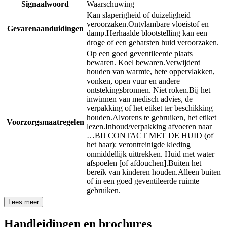
Signaalwoord
Waarschuwing
Kan slaperigheid of duizeligheid
veroorzaken.
Ontvlambare vloeistof en
Gevarenaanduidingen
damp.
Herhaalde blootstelling kan een
droge of een gebarsten huid veroorzaken.
Op een goed geventileerde plaats
bewaren. Koel bewaren.
Verwijderd
houden van warmte, hete oppervlakken,
vonken, open vuur en andere
ontstekingsbronnen. Niet roken.
Bij het
inwinnen van medisch advies, de
verpakking of het etiket ter beschikking
houden.
Alvorens te gebruiken, het etiket
Voorzorgsmaatregelen
lezen.
Inhoud/verpakking afvoeren naar
…
BIJ CONTACT MET DE HUID (of
het haar): verontreinigde kleding
onmiddellijk uittrekken. Huid met water
afspoelen [of afdouchen].
Buiten het
bereik van kinderen houden.
Alleen buiten
of in een goed geventileerde ruimte
gebruiken.
Lees meer
Handleidingen en brochures