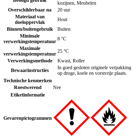
Beoogd gebruik
kozijnen
,
Meubelen
Overschilderbaar na
20 uur
Materiaal van
Hout
doeloppervlak
Binnen/buitengebruik
Buiten
Minimale
8 °C
verwerkingstemperatuur
Maximale
25 °C
verwerkingstemperatuur
Verwerkingsmethode
Kwast
,
Roller
In goed gesloten originele verpakking
Bewaarinstructies
op droge, koele en vorstvrije plaats.
Technische kenmerken
Roestwerend
Nee
Etiketinformatie
Gevarenpictogrammen