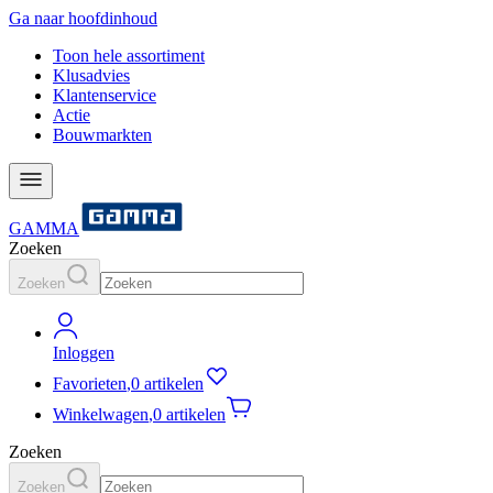
Ga naar hoofdinhoud
Toon hele assortiment
Klusadvies
Klantenservice
Actie
Bouwmarkten
GAMMA
Zoeken
Zoeken
Inloggen
Favorieten
,
0 artikelen
Winkelwagen
,
0 artikelen
Zoeken
Zoeken