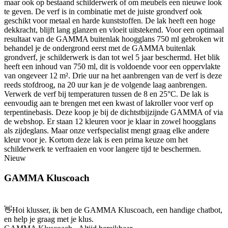
maar ook op bestaand schilderwerk of om meubels een nieuwe look
te geven. De verf is in combinatie met de juiste grondverf ook
geschikt voor metaal en harde kunststoffen. De lak heeft een hoge
dekkracht, blijft lang glanzen en vloeit uitstekend. Voor een optimaal
resultaat van de GAMMA buitenlak hoogglans 750 ml gebroken wit
behandel je de ondergrond eerst met de GAMMA buitenlak
grondverf, je schilderwerk is dan tot wel 5 jaar beschermd. Het blik
heeft een inhoud van 750 ml, dit is voldoende voor een oppervlakte
van ongeveer 12 m². Drie uur na het aanbrengen van de verf is deze
reeds stofdroog, na 20 uur kan je de volgende laag aanbrengen.
Verwerk de verf bij temperaturen tussen de 8 en 25°C. De lak is
eenvoudig aan te brengen met een kwast of lakroller voor verf op
terpentinebasis. Deze koop je bij de dichtstbijzijnde GAMMA of via
de webshop. Er staan 12 kleuren voor je klaar in zowel hoogglans
als zijdeglans. Maar onze verfspecialist mengt graag elke andere
kleur voor je. Kortom deze lak is een prima keuze om het
schilderwerk te verfraaien en voor langere tijd te beschermen.
Nieuw
GAMMA Kluscoach
👋
Hoi klusser, ik ben de GAMMA Kluscoach, een handige chatbot,
en help je graag met je klus.