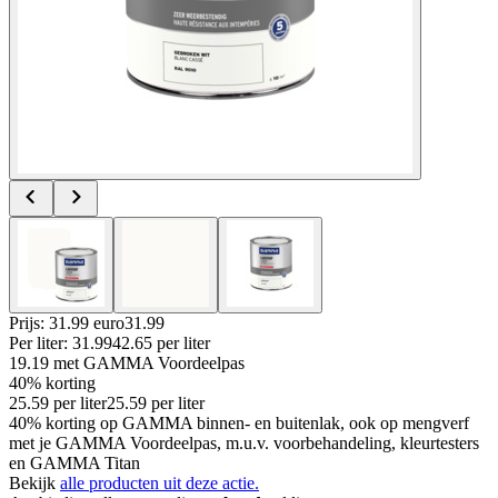
Prijs: 31.99 euro
31
.
99
Per
liter
:
31.99
42.65
per
liter
19.19
met GAMMA Voordeelpas
40% korting
25.59
per
liter
25.59
per
liter
40% korting op GAMMA binnen- en buitenlak, ook op mengverf
met je GAMMA Voordeelpas, m.u.v. voorbehandeling, kleurtesters
en GAMMA Titan
Bekijk
alle producten uit deze actie.