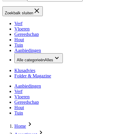
Zoekbalk sluiten
Verf
Vloeren
Gereedschap
Hout
Tuin
Aanbiedingen
Alle categorieën
Alles
Klusadvies
Folder & Magazine
Aanbiedingen
Verf
Vloeren
Gereedschap
Hout
Tuin
Home