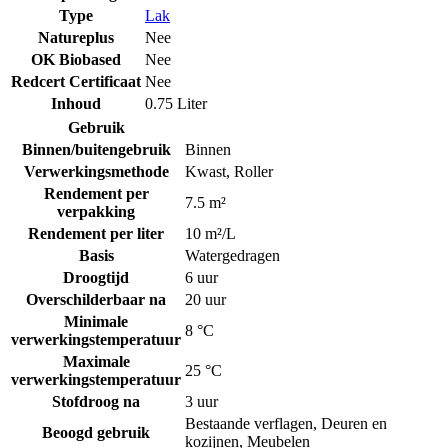
Type
Lak
Natureplus
Nee
OK Biobased
Nee
Redcert Certificaat
Nee
Inhoud
0.75 Liter
Gebruik
Binnen/buitengebruik
Binnen
Verwerkingsmethode
Kwast
,
Roller
Rendement per
7.5 m²
verpakking
Rendement per liter
10 m²/L
Basis
Watergedragen
Droogtijd
6 uur
Overschilderbaar na
20 uur
Minimale
8 °C
verwerkingstemperatuur
Maximale
25 °C
verwerkingstemperatuur
Stofdroog na
3 uur
Bestaande verflagen
,
Deuren en
Beoogd gebruik
kozijnen
,
Meubelen