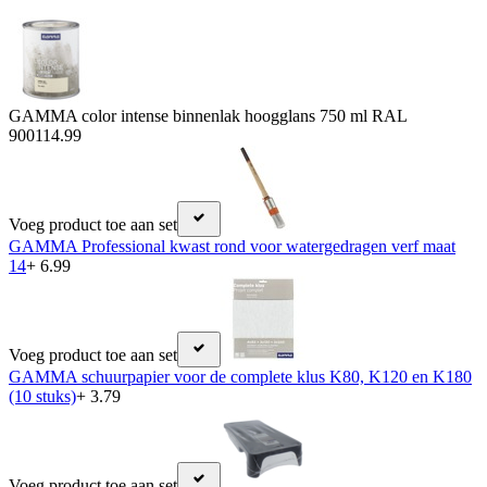
GAMMA color intense binnenlak hoogglans 750 ml RAL
9001
14.99
Voeg product toe aan set
GAMMA Professional kwast rond voor watergedragen verf maat
14
+ 6.99
Voeg product toe aan set
GAMMA schuurpapier voor de complete klus K80, K120 en K180
(10 stuks)
+ 3.79
Voeg product toe aan set