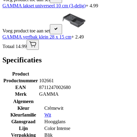
GAMMA lakset universeel 10 cm (3-delig)
+ 4.99
Voeg product toe aan set
GAMMA verfbak klein 28 x 15 cm
+ 2.49
Totaal 14.99
Specificaties
Product
Productnummer
102661
EAN
8711247002680
Merk
GAMMA
Algemeen
Kleur
Crèmewit
Kleurfamilie
Wit
Glansgraad
Hoogglans
Lijn
Color Intense
Verpakking
Blik