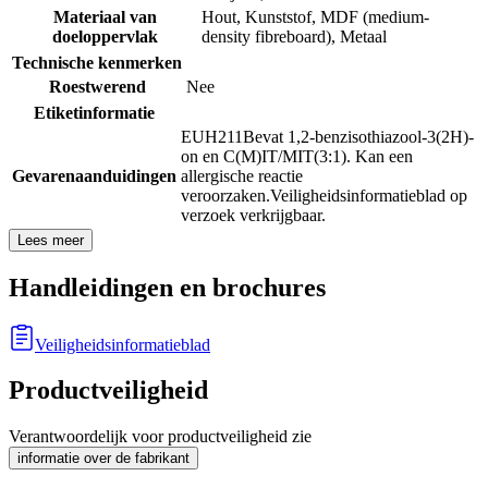
Materiaal van
Hout
,
Kunststof
,
MDF (medium-
doeloppervlak
density fibreboard)
,
Metaal
Technische kenmerken
Roestwerend
Nee
Etiketinformatie
EUH211
Bevat 1,2-benzisothiazool-3(2H)-
on en C(M)IT/MIT(3:1). Kan een
Gevarenaanduidingen
allergische reactie
veroorzaken.
Veiligheidsinformatieblad op
verzoek verkrijgbaar.
Lees meer
Handleidingen en brochures
Veiligheidsinformatieblad
Productveiligheid
Verantwoordelijk voor productveiligheid zie
informatie over de fabrikant