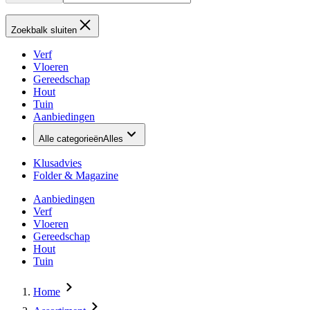
Zoekbalk sluiten
Verf
Vloeren
Gereedschap
Hout
Tuin
Aanbiedingen
Alle categorieën
Alles
Klusadvies
Folder & Magazine
Aanbiedingen
Verf
Vloeren
Gereedschap
Hout
Tuin
Home