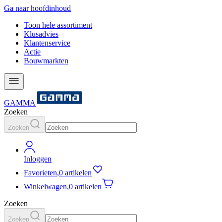
Ga naar hoofdinhoud
Toon hele assortiment
Klusadvies
Klantenservice
Actie
Bouwmarkten
GAMMA
Zoeken
Zoeken
Inloggen
Favorieten
,
0 artikelen
Winkelwagen
,
0 artikelen
Zoeken
Zoeken