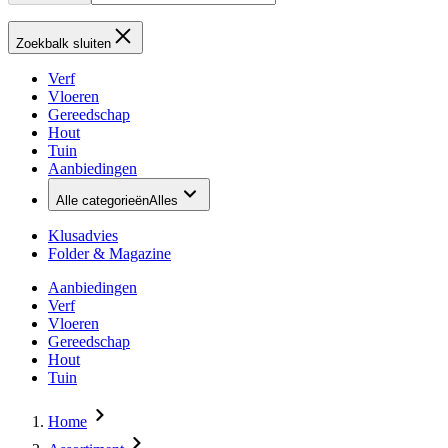
Zoekbalk sluiten
Verf
Vloeren
Gereedschap
Hout
Tuin
Aanbiedingen
Alle categorieën
Alles
Klusadvies
Folder & Magazine
Aanbiedingen
Verf
Vloeren
Gereedschap
Hout
Tuin
Home