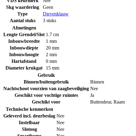
VDS keurmerk
Nee
Skg waardering
Geen
Type
Dievenklauw
Aantal stuks
3 stuks
Afmetingen
Lengte Grendel/Slot
1.7 cm
Inbouwbreedte
1 mm
Inbouwdiepte
20 mm
Inbouwhoogte
2 mm
Hartafstand
0 mm
Diameter krukgat
15 mm
Gebruik
Binnen/buitengebruik
Binnen
Nachtschoot voorzien van zaagbeveiliging
Nee
Geschikt voor vochtige ruimtes
Ja
Geschikt voor
Buitendeur
,
Raam
Technische kenmerken
Geleverd incl. deurbeslag
Nee
Instelbaar
Nee
Slotoog
Nee
Smarthome
Nee