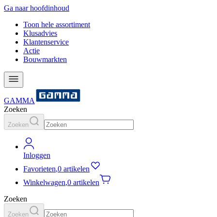
Ga naar hoofdinhoud
Toon hele assortiment
Klusadvies
Klantenservice
Actie
Bouwmarkten
GAMMA
Zoeken
Zoeken
Inloggen
Favorieten
,
0 artikelen
Winkelwagen
,
0 artikelen
Zoeken
Zoeken