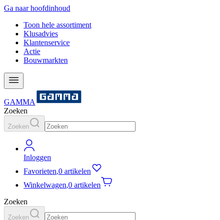
Ga naar hoofdinhoud
Toon hele assortiment
Klusadvies
Klantenservice
Actie
Bouwmarkten
GAMMA
Zoeken
Zoeken
Inloggen
Favorieten
,
0 artikelen
Winkelwagen
,
0 artikelen
Zoeken
Zoeken