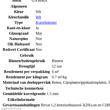
Merk
GAMMA
Algemeen
Kleur
Wit
Kleurfamilie
Wit
Type
Korrelpleister
Kant-en-klaar
Ja
Glansgraad
Mat
Natureplus
Nee
OK Biobased
Nee
Redcert Certificaat
Nee
Gebruik
Binnen/buitengebruik
Binnen
Droogtijd
12 uur
Rendement per verpakking
6 m²
Rendement per kilogram
0.7 m²/kg
Materiaal van doeloppervlak
Beton
,
Gipsplaten/gipskartonplaten
,
S
Technische kenmerken
Gemiddelde korrelgrootte
1.5 mm
Etiketinformatie
Gevarenaanduidingen
Bevat 1,2-benzisothiazool-3(2H)-on en C(M)