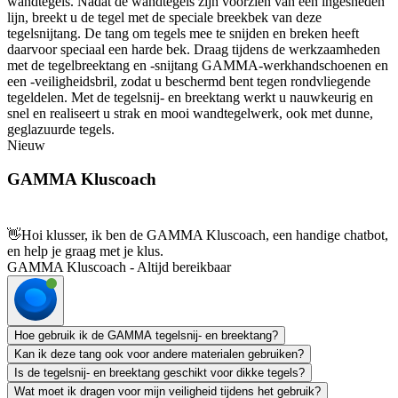
wandtegels. Nadat de wandtegels zijn voorzien van een ingesneden
lijn, breekt u de tegel met de speciale breekbek van deze
tegelsnijtang. De tang om tegels mee te snijden en breken heeft
daarvoor speciaal een harde bek. Draag tijdens de werkzaamheden
met de tegelbreektang en -snijtang GAMMA-werkhandschoenen en
een -veiligheidsbril, zodat u beschermd bent tegen rondvliegende
tegeldelen. Met de tegelsnij- en breektang werkt u nauwkeurig en
snel en realiseert u strak en mooi wandtegelwerk, ook met dunne,
geglazuurde tegels.
Nieuw
GAMMA Kluscoach
👋
Hoi klusser, ik ben de GAMMA Kluscoach, een handige chatbot,
en help je graag met je klus.
GAMMA Kluscoach - Altijd bereikbaar
Hoe gebruik ik de GAMMA tegelsnij- en breektang?
Kan ik deze tang ook voor andere materialen gebruiken?
Is de tegelsnij- en breektang geschikt voor dikke tegels?
Wat moet ik dragen voor mijn veiligheid tijdens het gebruik?