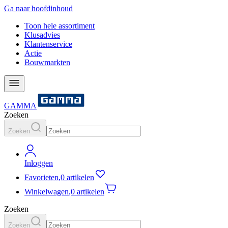
Ga naar hoofdinhoud
Toon hele assortiment
Klusadvies
Klantenservice
Actie
Bouwmarkten
GAMMA
Zoeken
Zoeken
Inloggen
Favorieten
,
0 artikelen
Winkelwagen
,
0 artikelen
Zoeken
Zoeken