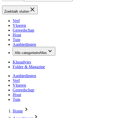
Zoekbalk sluiten
Verf
Vloeren
Gereedschap
Hout
Tuin
Aanbiedingen
Alle categorieën
Alles
Klusadvies
Folder & Magazine
Aanbiedingen
Verf
Vloeren
Gereedschap
Hout
Tuin
Home