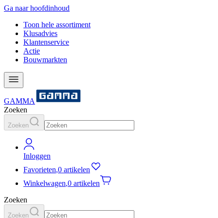
Ga naar hoofdinhoud
Toon hele assortiment
Klusadvies
Klantenservice
Actie
Bouwmarkten
GAMMA
Zoeken
Zoeken
Inloggen
Favorieten
,
0 artikelen
Winkelwagen
,
0 artikelen
Zoeken
Zoeken