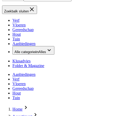
Zoekbalk sluiten
Verf
Vloeren
Gereedschap
Hout
Tuin
Aanbiedingen
Alle categorieën
Alles
Klusadvies
Folder & Magazine
Aanbiedingen
Verf
Vloeren
Gereedschap
Hout
Tuin
Home