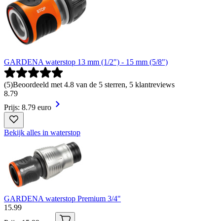
GARDENA waterstop 13 mm (1/2") - 15 mm (5/8")
(
5
)
Beoordeeld met 4.8 van de 5 sterren, 5 klantreviews
8
.
79
Prijs: 8.79 euro
Bekijk alles in waterstop
GARDENA waterstop Premium 3/4"
15
.
99