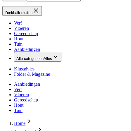
Zoekbalk sluiten
Verf
Vloeren
Gereedschap
Hout
Tuin
Aanbiedingen
Alle categorieën
Alles
Klusadvies
Folder & Magazine
Aanbiedingen
Verf
Vloeren
Gereedschap
Hout
Tuin
Home