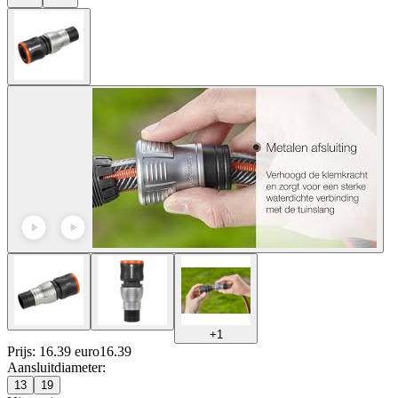
+
1
Prijs: 16.39 euro
16
.
39
Aansluitdiameter
:
13
19