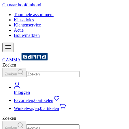
Ga naar hoofdinhoud
Toon hele assortiment
Klusadvies
Klantenservice
Actie
Bouwmarkten
GAMMA
Zoeken
Zoeken
Inloggen
Favorieten
,
0 artikelen
Winkelwagen
,
0 artikelen
Zoeken
Zoeken