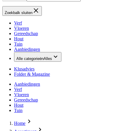
Zoekbalk sluiten
Verf
Vloeren
Gereedschap
Hout
Tuin
Aanbiedingen
Alle categorieën
Alles
Klusadvies
Folder & Magazine
Aanbiedingen
Verf
Vloeren
Gereedschap
Hout
Tuin
Home