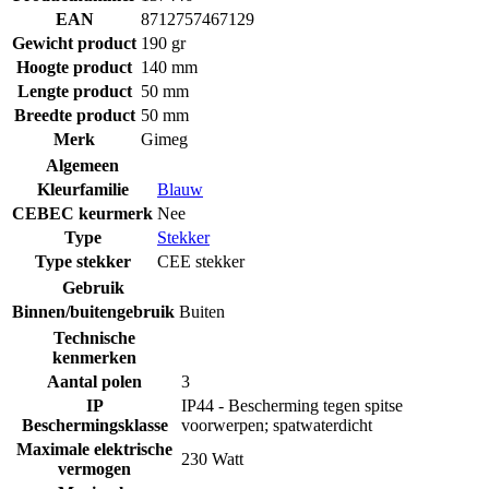
EAN
8712757467129
Gewicht product
190 gr
Hoogte product
140 mm
Lengte product
50 mm
Breedte product
50 mm
Merk
Gimeg
Algemeen
Kleurfamilie
Blauw
CEBEC keurmerk
Nee
Type
Stekker
Type stekker
CEE stekker
Gebruik
Binnen/buitengebruik
Buiten
Technische
kenmerken
Aantal polen
3
IP
IP44 - Bescherming tegen spitse
Beschermingsklasse
voorwerpen; spatwaterdicht
Maximale elektrische
230 Watt
vermogen