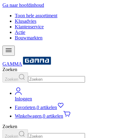
Ga naar hoofdinhoud
Toon hele assortiment
Klusadvies
Klantenservice
Actie
Bouwmarkten
GAMMA
Zoeken
Zoeken
Inloggen
Favorieten
,
0 artikelen
Winkelwagen
,
0 artikelen
Zoeken
Zoeken