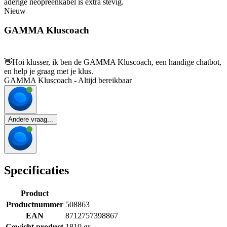
aderige neopreenkabel is extra stevig.
Nieuw
GAMMA Kluscoach
👋
Hoi klusser, ik ben de GAMMA Kluscoach, een handige chatbot,
en help je graag met je klus.
GAMMA Kluscoach - Altijd bereikbaar
Andere vraag...
Specificaties
Product
Productnummer
508863
EAN
8712757398867
Gewicht product
1810 gr