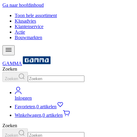
Ga naar hoofdinhoud
Toon hele assortiment
Klusadvies
Klantenservice
Actie
Bouwmarkten
GAMMA
Zoeken
Zoeken
Inloggen
Favorieten
,
0 artikelen
Winkelwagen
,
0 artikelen
Zoeken
Zoeken