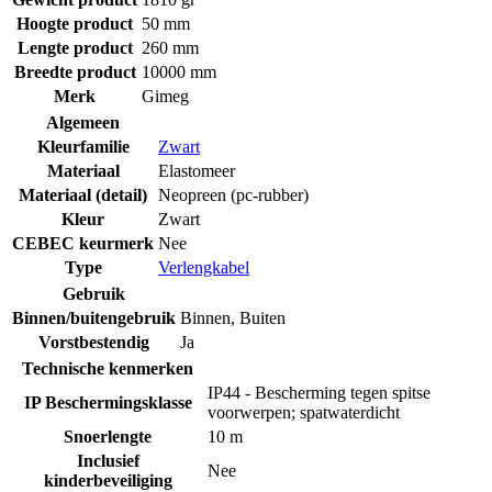
Hoogte product
50 mm
Lengte product
260 mm
Breedte product
10000 mm
Merk
Gimeg
Algemeen
Kleurfamilie
Zwart
Materiaal
Elastomeer
Materiaal (detail)
Neopreen (pc-rubber)
Kleur
Zwart
CEBEC keurmerk
Nee
Type
Verlengkabel
Gebruik
Binnen/buitengebruik
Binnen
,
Buiten
Vorstbestendig
Ja
Technische kenmerken
IP44 - Bescherming tegen spitse
IP Beschermingsklasse
voorwerpen; spatwaterdicht
Snoerlengte
10 m
Inclusief
Nee
kinderbeveiliging