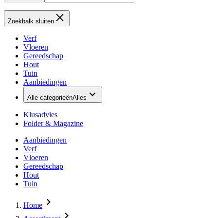
Zoekbalk sluiten
Verf
Vloeren
Gereedschap
Hout
Tuin
Aanbiedingen
Alle categorieën
Alles
Klusadvies
Folder & Magazine
Aanbiedingen
Verf
Vloeren
Gereedschap
Hout
Tuin
Home